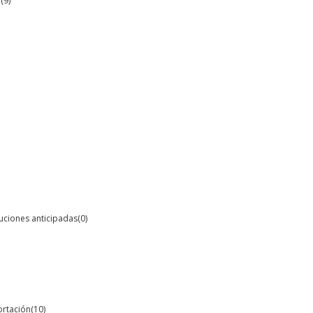
O
(9)
oluciones anticipadas
(0)
ortación
(10)