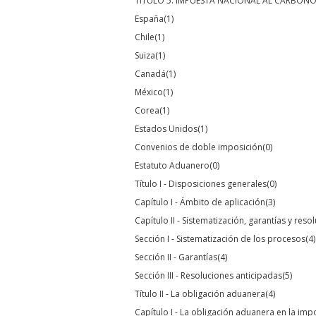
TÍTULO 5. IMPUESTA NACIONAL AL CARBON
España
(1)
Chile
(1)
Suiza
(1)
Canadá
(1)
México
(1)
Corea
(1)
Estados Unidos
(1)
Convenios de doble imposición
(0)
Estatuto Aduanero
(0)
Título I - Disposiciones generales
(0)
Capítulo I - Ámbito de aplicación
(3)
Capítulo II - Sistematización, garantías y res
Sección I - Sistematización de los procesos
(4)
Sección II - Garantías
(4)
Sección III - Resoluciones anticipadas
(5)
Título II - La obligación aduanera
(4)
Capítulo I - La obligación aduanera en la imp