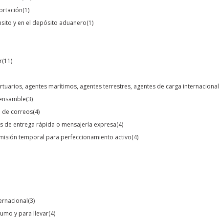
portación
(1)
ánsito y en el depósito aduanero
(1)
r
(11)
rtuarios, agentes marítimos, agentes terrestres, agentes de carga internacion
o ensamble
(3)
o de correos
(4)
s de entrega rápida o mensajería expresa
(4)
dmisión temporal para perfeccionamiento activo
(4)
ternacional
(3)
umo y para llevar
(4)