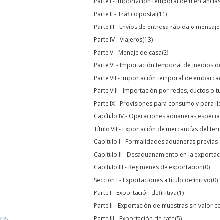
Parte I - Importación temporal de mercancía
Parte II - Tráfico postal
(11)
Parte III - Envíos de entrega rápida o mensaj
Parte IV - Viajeros
(13)
Parte V - Menaje de casa
(2)
Parte VI - Importación temporal de medios d
Parte VII - Importación temporal de embarca
Parte VIII - Importación por redes, ductos o t
Parte IX - Provisiones para consumo y para ll
Capítulo IV - Operaciones aduaneras especia
Título VII - Exportación de mercancías del te
Capítulo I - Formalidades aduaneras previa
Capítulo II - Desaduanamiento en la exportac
Capítulo III - Regímenes de exportación
(0)
Sección I - Exportaciones a título definitivo
(0)
Parte I - Exportación definitiva
(1)
Parte II - Exportación de muestras sin valor c
Parte III - Exportación de café
(5)