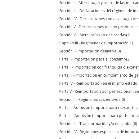
Sección II - Aforo, pago y retiro de las merca
Sección III - Declaraciones del régimen de im
Sección IV - Declaraciones con o sin pago de 
Sección V - Declaraciones que no producen e
Sección VI - Mercancías no declaradas
(1)
Capítulo III - Regímenes de importación
(1)
Sección I - Importación definitiva
(0)
Parte I - Importación para el consumo
(2)
Parte II - Importación con franquicia o exon
Parte III - Importación en cumplimiento de ga
Parte IV - Reimportación en el mismo estado
(
Parte V - Reimportación por perfeccionamien
Sección II - Regímenes suspensivos
(0)
Parte I - Admisión temporal para reexportac
Parte II - Admisión temporal para perfeccion
Sección III - Transformación y/o ensamble
(6)
Sección IV - Regímenes especiales de import