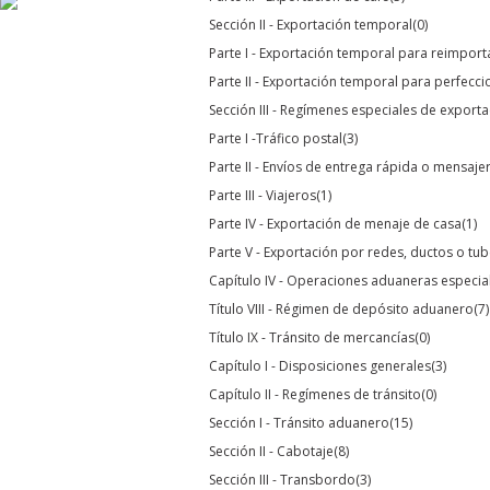
Sección II - Exportación temporal
(0)
Parte I - Exportación temporal para reimpor
Parte II - Exportación temporal para perfecc
Sección III - Regímenes especiales de export
Parte I -Tráfico postal
(3)
Parte II - Envíos de entrega rápida o mensaje
Parte III - Viajeros
(1)
Parte IV - Exportación de menaje de casa
(1)
Parte V - Exportación por redes, ductos o tub
Capítulo IV - Operaciones aduaneras especia
Título VIII - Régimen de depósito aduanero
(7)
Título IX - Tránsito de mercancías
(0)
Capítulo I - Disposiciones generales
(3)
Capítulo II - Regímenes de tránsito
(0)
Sección I - Tránsito aduanero
(15)
Sección II - Cabotaje
(8)
Sección III - Transbordo
(3)