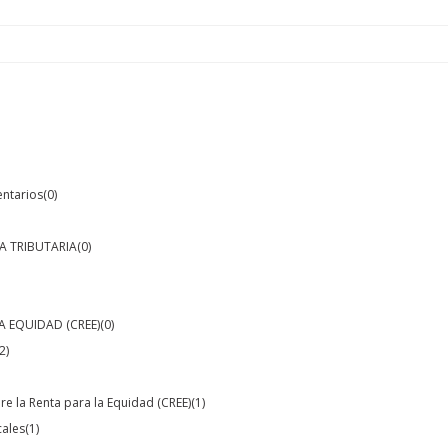
entarios
(0)
A TRIBUTARIA
(0)
A EQUIDAD (CREE)
(0)
2)
e la Renta para la Equidad (CREE)
(1)
cales
(1)