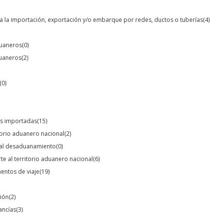
para la importación, exportación y/o embarque por redes, ductos o tuberías
(4)
duaneros
(0)
duaneros
(2)
(0)
ías importadas
(15)
itorio aduanero nacional
(2)
s al desaduanamiento
(0)
te al territorio aduanero nacional
(6)
mentos de viaje
(19)
ción
(2)
ancías
(3)