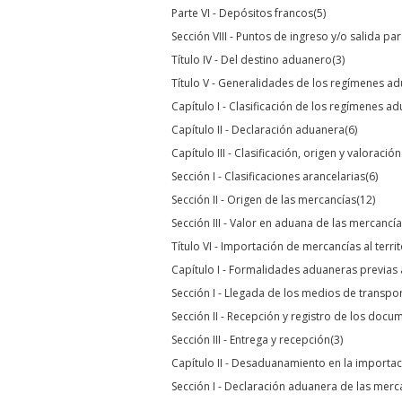
Parte VI - Depósitos francos
(5)
Sección VIII - Puntos de ingreso y/o salida 
Título IV - Del destino aduanero
(3)
Título V - Generalidades de los regímenes a
Capítulo I - Clasificación de los regímenes a
Capítulo II - Declaración aduanera
(6)
Capítulo III - Clasificación, origen y valoración
Sección I - Clasificaciones arancelarias
(6)
Sección II - Origen de las mercancías
(12)
Sección III - Valor en aduana de las mercanc
Título VI - Importación de mercancías al terr
Capítulo I - Formalidades aduaneras previa
Sección I - Llegada de los medios de transpor
Sección II - Recepción y registro de los docu
Sección III - Entrega y recepción
(3)
Capítulo II - Desaduanamiento en la importa
Sección I - Declaración aduanera de las merc