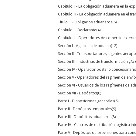
Capítulo II - La obligación aduanera en la ex
Capítulo III - La obligación aduanera en el tr
Título III - Obligados aduaneros
(6)
Capítulo I - Declarante
(4)
Capítulo II - Operadores de comercio exterio
Sección I - Agencias de aduana
(12)
Sección II - Transportadores, agentes aeropo
Sección III - Industrias de transformación y/
Sección IV - Operador postal o concesionari
Sección V - Operadores del régimen de envío
Sección VI - Usuarios de los regímenes de a
Sección VII - Depósitos
(0)
Parte I - Disposiciones generales
(6)
Parte II - Depósitos temporales
(9)
Parte III - Depósitos aduaneros
(8)
Parte IV - Centros de distribución logística in
Parte V - Depósitos de provisiones para cons