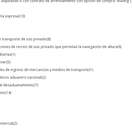
s alquiladas o con contrato de arrendamiento con opción de compra “leasing”
(
ería expresa
(10)
e transporte de uso privado
(8)
ciones de recreo de uso privado que permitan la navegación de altura
(6)
uberías
(1)
evar
(5)
les de ingreso de mercancías y medios de transporte
(1)
rritorio aduanero nacional
(2)
s al desaduanamiento
(7)
ión
(14)
omercial
(2)