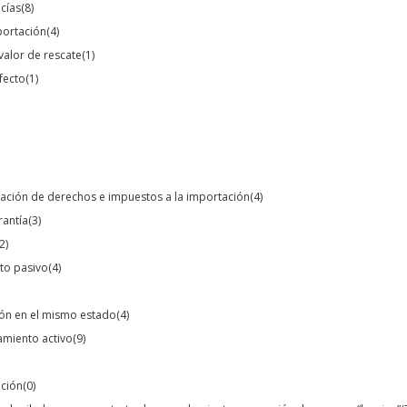
ncías
(8)
portación
(4)
valor de rescate
(1)
fecto
(1)
eración de derechos e impuestos a la importación
(4)
rantía
(3)
2)
to pasivo
(4)
ión en el mismo estado
(4)
amiento activo
(9)
ación
(0)