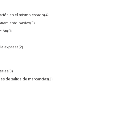
tación en el mismo estado
(4)
ionamiento pasivo
(3)
ación
(0)
ría expresa
(2)
erías
(3)
les de salida de mercancías
(3)