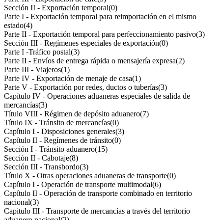
Sección II - Exportación temporal
(0)
Parte I - Exportación temporal para reimportación en el mismo
estado
(4)
Parte II - Exportación temporal para perfeccionamiento pasivo
(3)
Sección III - Regímenes especiales de exportación
(0)
Parte I -Tráfico postal
(3)
Parte II - Envíos de entrega rápida o mensajería expresa
(2)
Parte III - Viajeros
(1)
Parte IV - Exportación de menaje de casa
(1)
Parte V - Exportación por redes, ductos o tuberías
(3)
Capítulo IV - Operaciones aduaneras especiales de salida de
mercancías
(3)
Título VIII - Régimen de depósito aduanero
(7)
Título IX - Tránsito de mercancías
(0)
Capítulo I - Disposiciones generales
(3)
Capítulo II - Regímenes de tránsito
(0)
Sección I - Tránsito aduanero
(15)
Sección II - Cabotaje
(8)
Sección III - Transbordo
(3)
Título X - Otras operaciones aduaneras de transporte
(0)
Capítulo I - Operación de transporte multimodal
(6)
Capítulo II - Operación de transporte combinado en territorio
nacional
(3)
Capítulo III - Transporte de mercancías a través del territorio
aduanero nacional
(2)