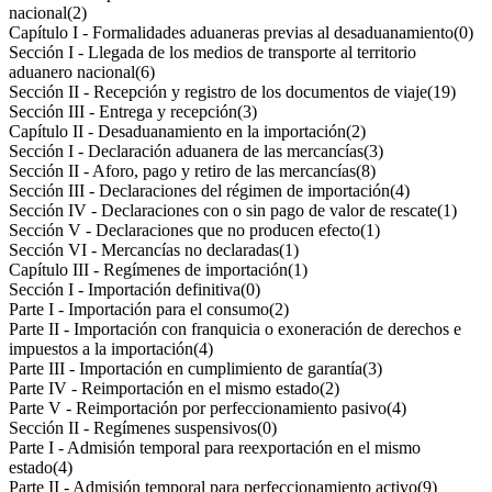
nacional
(2)
Capítulo I - Formalidades aduaneras previas al desaduanamiento
(0)
Sección I - Llegada de los medios de transporte al territorio
aduanero nacional
(6)
Sección II - Recepción y registro de los documentos de viaje
(19)
Sección III - Entrega y recepción
(3)
Capítulo II - Desaduanamiento en la importación
(2)
Sección I - Declaración aduanera de las mercancías
(3)
Sección II - Aforo, pago y retiro de las mercancías
(8)
Sección III - Declaraciones del régimen de importación
(4)
Sección IV - Declaraciones con o sin pago de valor de rescate
(1)
Sección V - Declaraciones que no producen efecto
(1)
Sección VI - Mercancías no declaradas
(1)
Capítulo III - Regímenes de importación
(1)
Sección I - Importación definitiva
(0)
Parte I - Importación para el consumo
(2)
Parte II - Importación con franquicia o exoneración de derechos e
impuestos a la importación
(4)
Parte III - Importación en cumplimiento de garantía
(3)
Parte IV - Reimportación en el mismo estado
(2)
Parte V - Reimportación por perfeccionamiento pasivo
(4)
Sección II - Regímenes suspensivos
(0)
Parte I - Admisión temporal para reexportación en el mismo
estado
(4)
Parte II - Admisión temporal para perfeccionamiento activo
(9)