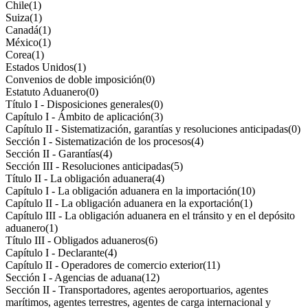
Chile
(1)
Suiza
(1)
Canadá
(1)
México
(1)
Corea
(1)
Estados Unidos
(1)
Convenios de doble imposición
(0)
Estatuto Aduanero
(0)
Título I - Disposiciones generales
(0)
Capítulo I - Ámbito de aplicación
(3)
Capítulo II - Sistematización, garantías y resoluciones anticipadas
(0)
Sección I - Sistematización de los procesos
(4)
Sección II - Garantías
(4)
Sección III - Resoluciones anticipadas
(5)
Título II - La obligación aduanera
(4)
Capítulo I - La obligación aduanera en la importación
(10)
Capítulo II - La obligación aduanera en la exportación
(1)
Capítulo III - La obligación aduanera en el tránsito y en el depósito
aduanero
(1)
Título III - Obligados aduaneros
(6)
Capítulo I - Declarante
(4)
Capítulo II - Operadores de comercio exterior
(11)
Sección I - Agencias de aduana
(12)
Sección II - Transportadores, agentes aeroportuarios, agentes
marítimos, agentes terrestres, agentes de carga internacional y