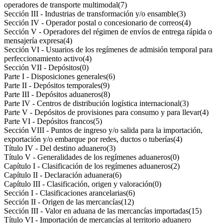
operadores de transporte multimodal
(7)
Sección III - Industrias de transformación y/o ensamble
(3)
Sección IV - Operador postal o concesionario de correos
(4)
Sección V - Operadores del régimen de envíos de entrega rápida o
mensajería expresa
(4)
Sección VI - Usuarios de los regímenes de admisión temporal para
perfeccionamiento activo
(4)
Sección VII - Depósitos
(0)
Parte I - Disposiciones generales
(6)
Parte II - Depósitos temporales
(9)
Parte III - Depósitos aduaneros
(8)
Parte IV - Centros de distribución logística internacional
(3)
Parte V - Depósitos de provisiones para consumo y para llevar
(4)
Parte VI - Depósitos francos
(5)
Sección VIII - Puntos de ingreso y/o salida para la importación,
exportación y/o embarque por redes, ductos o tuberías
(4)
Título IV - Del destino aduanero
(3)
Título V - Generalidades de los regímenes aduaneros
(0)
Capítulo I - Clasificación de los regímenes aduaneros
(2)
Capítulo II - Declaración aduanera
(6)
Capítulo III - Clasificación, origen y valoración
(0)
Sección I - Clasificaciones arancelarias
(6)
Sección II - Origen de las mercancías
(12)
Sección III - Valor en aduana de las mercancías importadas
(15)
Título VI - Importación de mercancías al territorio aduanero