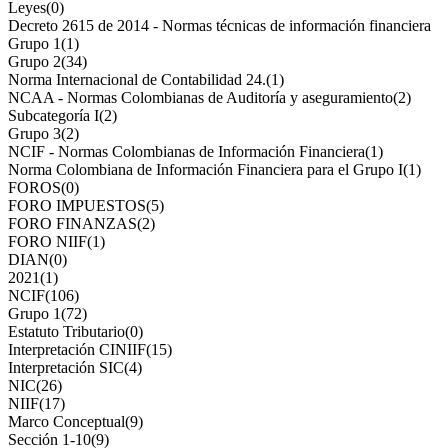
Leyes
(0)
Decreto 2615 de 2014 - Normas técnicas de información financiera
Grupo 1
(1)
Grupo 2
(34)
Norma Internacional de Contabilidad 24.
(1)
NCAA - Normas Colombianas de Auditoría y aseguramiento
(2)
Subcategoría I
(2)
Grupo 3
(2)
NCIF - Normas Colombianas de Información Financiera
(1)
Norma Colombiana de Información Financiera para el Grupo I
(1)
FOROS
(0)
FORO IMPUESTOS
(5)
FORO FINANZAS
(2)
FORO NIIF
(1)
DIAN
(0)
2021
(1)
NCIF
(106)
Grupo 1
(72)
Estatuto Tributario
(0)
Interpretación CINIIF
(15)
Interpretación SIC
(4)
NIC
(26)
NIIF
(17)
Marco Conceptual
(9)
Sección 1-10
(9)