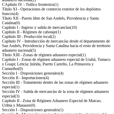
CApítulo IV - Tráfico fronterizo
(1)
Título XI - Operaciones de comercio exterior de los depósitos
francos
(4)
Título XII - Puerto libre de San Andrés, Providencia y Santa
Catalina
(0)
Capítulo I - Ingreso y salida de mercancías
(10)
Capítulo II - Régimen de cabotaje
(1)
Capítulo III - Producción local
(2)
Capítulo IV - Introducción de mercancías desde el departamento de
San Andrés, Providencia y Santa Catalina hacia el resto de territorio
aduanero nacional
(5)
Título XIII - Zonas de régimen aduanero especial
(1)
Capítulo I - Zonas de régimen aduanero especial de Urabá, Tumaco
y Guapi; Leticia; Inírida, Puerto Carreño, La Primavera y
Cumaribo
(0)
Sección I - Disposiciones generales
(4)
Sección II - Importaciones
(4)
Sección III - Tratamiento dentro de las zonas de régimen aduanero
especial
(1)
Sección IV - Salida de mercancías de la zona de régimen aduanero
especial
(3)
Capítulo II - Zona de Régimen Aduanero Especial de Maicao,
Uribia y Manaure
(0)
Sección I - Disposiciones generales
(1)