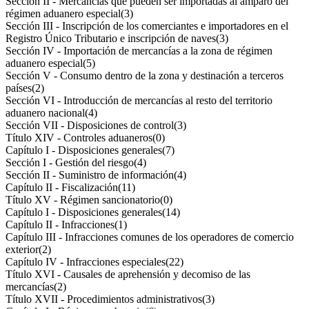
Sección II - Mercancías que pueden ser importadas al amparo del
régimen aduanero especial
(3)
Sección III - Inscripción de los comerciantes e importadores en el
Registro Único Tributario e inscripción de naves
(3)
Sección IV - Importación de mercancías a la zona de régimen
aduanero especial
(5)
Sección V - Consumo dentro de la zona y destinación a terceros
países
(2)
Sección VI - Introducción de mercancías al resto del territorio
aduanero nacional
(4)
Sección VII - Disposiciones de control
(3)
Título XIV - Controles aduaneros
(0)
Capítulo I - Disposiciones generales
(7)
Sección I - Gestión del riesgo
(4)
Sección II - Suministro de información
(4)
Capítulo II - Fiscalización
(11)
Título XV - Régimen sancionatorio
(0)
Capítulo I - Disposiciones generales
(14)
Capítulo II - Infracciones
(1)
Capítulo III - Infracciones comunes de los operadores de comercio
exterior
(2)
Capítulo IV - Infracciones especiales
(22)
Título XVI - Causales de aprehensión y decomiso de las
mercancías
(2)
Título XVII - Procedimientos administrativos
(3)