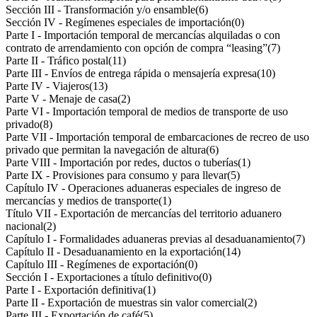
Sección III - Transformación y/o ensamble
(6)
Sección IV - Regímenes especiales de importación
(0)
Parte I - Importación temporal de mercancías alquiladas o con
contrato de arrendamiento con opción de compra “leasing”
(7)
Parte II - Tráfico postal
(11)
Parte III - Envíos de entrega rápida o mensajería expresa
(10)
Parte IV - Viajeros
(13)
Parte V - Menaje de casa
(2)
Parte VI - Importación temporal de medios de transporte de uso
privado
(8)
Parte VII - Importación temporal de embarcaciones de recreo de uso
privado que permitan la navegación de altura
(6)
Parte VIII - Importación por redes, ductos o tuberías
(1)
Parte IX - Provisiones para consumo y para llevar
(5)
Capítulo IV - Operaciones aduaneras especiales de ingreso de
mercancías y medios de transporte
(1)
Título VII - Exportación de mercancías del territorio aduanero
nacional
(2)
Capítulo I - Formalidades aduaneras previas al desaduanamiento
(7)
Capítulo II - Desaduanamiento en la exportación
(14)
Capítulo III - Regímenes de exportación
(0)
Sección I - Exportaciones a título definitivo
(0)
Parte I - Exportación definitiva
(1)
Parte II - Exportación de muestras sin valor comercial
(2)
Parte III - Exportación de café
(5)