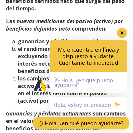
beneficios
definidos
neto que
surge
del
paso
del
tiempo.
Las
nuevas mediciones
del
pasivo
(activo)
por
beneficios
definidos neto
comprenden:
ganancias
y
pérdidas
actuariales;
el rendimiento de los activos del plan,
Me encuentro en línea y
excluyendo los importes incluidos en el
dispuesto a yudarte.
Cuéntame tu inquietud
interés neto
sobre
el pasivo
(activo)
por
beneficios
definidos
neto;
y
los cambios en el efecto del techo del
👋 Hola, ¿en qué puedo
ayudarte?
activo, excluyendo los importes incluidos
en el interés
neto
sobre
el pasivo
(activo)
por
beneficios
definidos
neto.
Ganancias y pérdidas actuariales
son cambios
en el valor presente de la obligación por
Hola, ¿en qué puedo ayudarte?
beneficios
definidos
procedente
de: