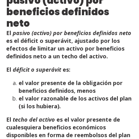
pasivo (activo) por
beneficios definidos
neto
El
pasivo
(activo)
por
beneficios
definidos
neto
es
el
déficit
o
superávit,
ajustado
por
los
efectos
de
limitar
un
activo
por beneficios
definidos
neto
a
un
techo
del
activo.
El
déficit
o
superávit
es:
el
valor
presente de
la
obligación
por
beneficios definidos, menos
el
valor
razonable
de
los
activos
del
plan
(si
los
hubiera).
El
techo
del
activo
es
el
valor
presente
de
cualesquiera
beneficios
económicos
disponibles
en
forma
de
reembolsos
del
plan