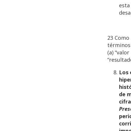
esta
desa
23 Como 
términos 
(a) “valo
“resultad
Los
hipe
hist
de m
cifr
Pres
peri
corr
impo