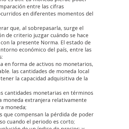
mparación entre las cifras
ocurridos en diferentes momentos del
ar que, al sobrepasarla, surge el
ión de criterio juzgar cuándo se hace
 con la presente Norma. El estado de
 entorno económico del país, entre las
s:
za en forma de activos no monetarios,
ble. las cantidades de moneda local
ner la capacidad adquisitiva de la
las cantidades monetarias en términos
ra moneda extranjera relativamente
tra moneda;
ios que compensan la pérdida de poder
so cuando el periodo es corto;
evolución de un índice de precios; y