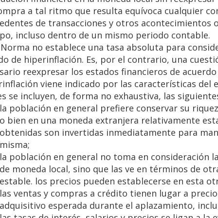
ompra a tal ritmo que resulta equívoca cualquier co
edentes de transacciones y otros acontecimientos 
po, incluso dentro de un mismo periodo contable.
 Norma no establece una tasa absoluta para consider
do de hiperinflación. Es, por el contrario, una cuest
sario reexpresar los estados financieros de acuerdo
rinflación viene indicado por las características del
es se incluyen, de forma no exhaustiva, las siguiente
la población en general prefiere conservar su rique
o bien en una moneda extranjera relativamente esta
obtenidas son invertidas inmediatamente para mante
misma;
la población en general no toma en consideración 
de moneda local, sino que las ve en términos de ot
estable. los precios pueden establecerse en esta o
las ventas y compras a crédito tienen lugar a prec
adquisitivo esperada durante el aplazamiento, inclu
las tasas de interés, salarios y precios se ligan a la 