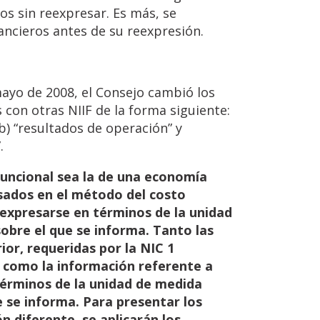
s sin reexpresar. Es más, se
ancieros antes de su reexpresión.
ayo de 2008, el Consejo cambió los
 con otras NIIF de la forma siguiente:
b) “resultados de operación” y
.
funcional
sea
la
de
una
economía
asados en el método del costo
expresarse en términos de la unidad
sobre el que se informa. Tanto las
ior,
requeridas
por
la
NIC
1
como
la
información
referente
a
términos
de
la
unidad
de
medida
e se informa. Para presentar los
 diferente, se aplicarán los