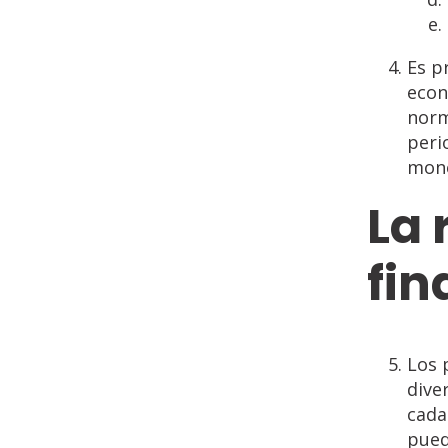
Es p
econ
norm
peri
mone
La
fin
Los 
dive
cada
pued