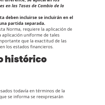
nes
en
las Tasas de
Cambio de
la
ta
deben
incluirse
se
incluirán
en
el
una
partida
separada.
sta Norma, requiere la aplicación de
a aplicación uniforme de tales
mportante que la exactitud de las
en los estados financieros.
o
histórico
esados todavía en términos de la
 que se informa se reexpresarán