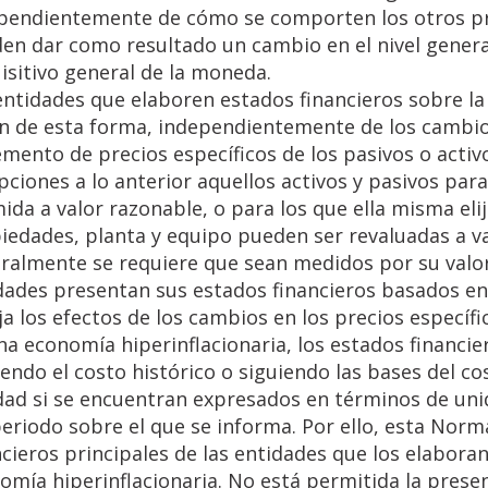
pendientemente de cómo se comporten los otros pre
en dar como resultado un cambio en el nivel general
isitivo general de la moneda.
entidades que elaboren estados financieros sobre la 
n de esta forma, independientemente de los cambios 
emento de precios específicos de los pasivos o acti
pciones a lo anterior aquellos activos y pasivos para
mida a valor razonable, o para los que ella misma elij
iedades, planta y equipo pueden ser revaluadas a val
ralmente se requiere que sean medidos por su valo
dades presentan sus estados financieros basados en
eja los efectos de los cambios en los precios específi
na economía hiperinflacionaria, los estados financie
iendo el costo histórico o siguiendo las bases del c
idad si se encuentran expresados en términos de uni
periodo sobre el que se informa. Por ello, esta Norm
ncieros principales de las entidades que los elabor
omía hiperinflacionaria. No está permitida la prese