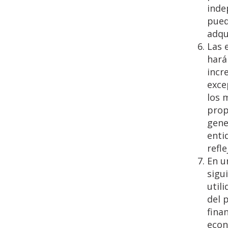
inde
pued
adqu
Las 
hará
incr
exce
los 
prop
gene
enti
refl
En u
sigu
util
del 
fina
econ