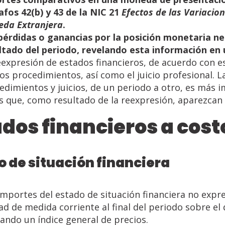
afos 42(b) y 43 de la NIC
21
Efectos
de
las
Variacio
eda
Extranjera
.
pérdidas
o
ganancias
por
la
posición
monetaria
ne
ltado
del
periodo,
revelando
esta
información
en
eexpresión de estados financieros, de acuerdo con e
tos procedimientos, así como el juicio profesional. L
edimientos y juicios, de un periodo a otro, es más i
as que, como resultado de la reexpresión, aparezcan 
ados
financieros
a
cost
o
de
situación
financiera
importes del estado de situación financiera no expr
ad de medida corriente al final del periodo sobre el
cando un índice general de precios.