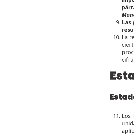
párr
Mon
Las
resu
La r
cier
proc
cifr
Est
Estad
Los 
unid
apli