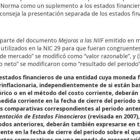
 Norma como un suplemento a los estados financiero
conseja la presentación separada de los estados fin
parte del documento
Mejoras a las NIIF
emitido en m
utilizados en la NIC 29 para que fueran congruentes
r de mercado” se modificó como “valor razonable”, y (
o neto” se modificaron como “resultado del periodo”
estados
financieros
de
una
entidad
cuya
moneda
rinflacionaria, independientemente de si están b
órico o en el
método del costo corriente, deberán 
edida corriente en la
fecha de cierre del periodo 
as comparativas correspondientes al
periodo
anter
entación
de
Estados
Financieros
(revisada
en
2007),
odos
anteriores,
deberán
también
expresarse
en
iente en la fecha de cierre del periodo sobre el qu
rtes
comparativos en una moneda de presentación