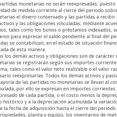
partidas monetarias no serán reexpresadas, puesto
nidad de medida corriente al cierre del periodo sobr
tarias el dinero conservado y las partidas a recibir
activos y las obligaciones vinculadas, mediante acue
ios, tales como los bonos o préstamos indexados, se
enio para expresar el saldo pendiente al final del p
idas se contabilizan, en el estado de situación finan
tada de esta manera.
s los demás activos y obligaciones son de carácter
tarias se registrarán según sus importes corrientes 
rma, tales como el valor neto realizable o el valor r
sario reexpresarlas. Todos los demás activos y pasi
ayoría de las partidas no monetarias se llevan al co
ulada; por ello se expresan en importes corrientes e
presado de cada partida, o el costo menos la deprec
o histórico y a la depreciación acumulada la variació
e la fecha de adquisición hasta el cierre del periodo
propiedades, planta y equipo, los inventarios de mat