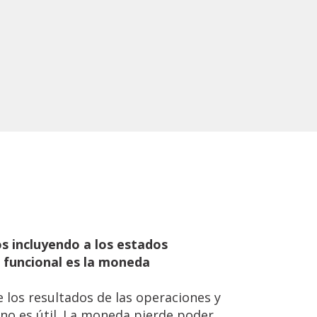
os
incluyendo
a
los
estados
 funcional es la moneda
 los resultados de las operaciones y
r no es útil. La moneda pierde poder