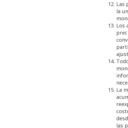
Las 
la u
mone
Los 
prec
conv
part
ajus
Todo
mone
info
nece
La m
acum
reex
cost
desd
las 