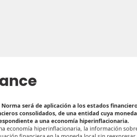
cance
Norma
será
de
aplicación
a
los
estados
financier
ncieros
consolidados, de una entidad cuya moneda
espondiente a una economía
hiperinflacionaria.
na economía hiperinflacionaria, la información sobre
ituación financiera en la moneda local sin reexpresa