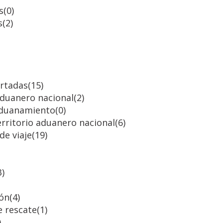
s
(0)
s
(2)
ortadas
(15)
 aduanero nacional
(2)
saduanamiento
(0)
erritorio aduanero nacional
(6)
de viaje
(19)
3)
ión
(4)
e rescate
(1)
)