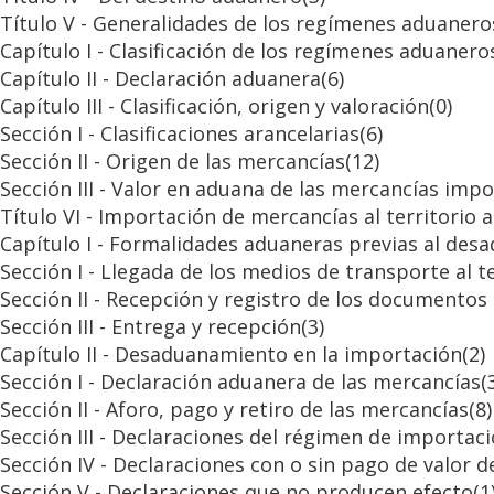
Título V - Generalidades de los regímenes aduanero
Capítulo I - Clasificación de los regímenes aduanero
Capítulo II - Declaración aduanera
(6)
Capítulo III - Clasificación, origen y valoración
(0)
Sección I - Clasificaciones arancelarias
(6)
Sección II - Origen de las mercancías
(12)
Sección III - Valor en aduana de las mercancías imp
Título VI - Importación de mercancías al territorio
Capítulo I - Formalidades aduaneras previas al de
Sección I - Llegada de los medios de transporte al t
Sección II - Recepción y registro de los documentos 
Sección III - Entrega y recepción
(3)
Capítulo II - Desaduanamiento en la importación
(2)
Sección I - Declaración aduanera de las mercancías
(
Sección II - Aforo, pago y retiro de las mercancías
(8)
Sección III - Declaraciones del régimen de importac
Sección IV - Declaraciones con o sin pago de valor d
Sección V - Declaraciones que no producen efecto
(1