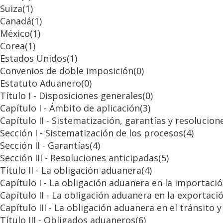
Suiza
(1)
Canadá
(1)
México
(1)
Corea
(1)
Estados Unidos
(1)
Convenios de doble imposición
(0)
Estatuto Aduanero
(0)
Título I - Disposiciones generales
(0)
Capítulo I - Ámbito de aplicación
(3)
Capítulo II - Sistematización, garantías y resolucion
Sección I - Sistematización de los procesos
(4)
Sección II - Garantías
(4)
Sección III - Resoluciones anticipadas
(5)
Título II - La obligación aduanera
(4)
Capítulo I - La obligación aduanera en la importaci
Capítulo II - La obligación aduanera en la exportaci
Capítulo III - La obligación aduanera en el tránsito
Título III - Obligados aduaneros
(6)