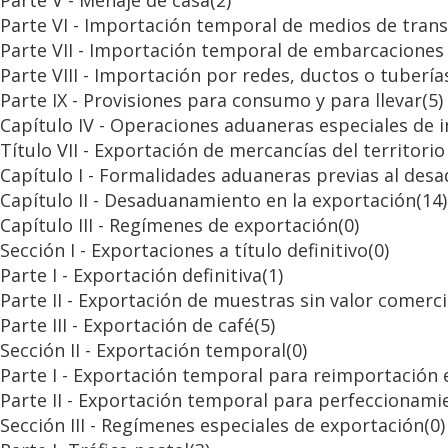
Parte V - Menaje de casa
(2)
Parte VI - Importación temporal de medios de tran
Parte VII - Importación temporal de embarcaciones 
Parte VIII - Importación por redes, ductos o tubería
Parte IX - Provisiones para consumo y para llevar
(5)
Capítulo IV - Operaciones aduaneras especiales de 
Título VII - Exportación de mercancías del territori
Capítulo I - Formalidades aduaneras previas al de
Capítulo II - Desaduanamiento en la exportación
(14)
Capítulo III - Regímenes de exportación
(0)
Sección I - Exportaciones a título definitivo
(0)
Parte I - Exportación definitiva
(1)
Parte II - Exportación de muestras sin valor comerci
Parte III - Exportación de café
(5)
Sección II - Exportación temporal
(0)
Parte I - Exportación temporal para reimportación
Parte II - Exportación temporal para perfeccionami
Sección III - Regímenes especiales de exportación
(0)