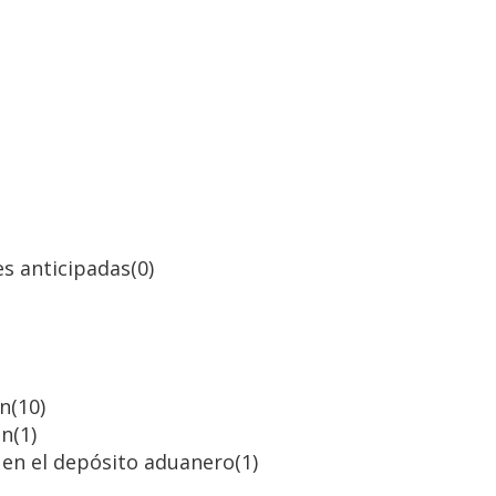
es anticipadas
(0)
ón
(10)
ón
(1)
 y en el depósito aduanero
(1)