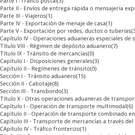
Parte I -Tráfico postal
(3)
Parte II - Envíos de entrega rápida o mensajería exp
Parte III - Viajeros
(1)
Parte IV - Exportación de menaje de casa
(1)
Parte V - Exportación por redes, ductos o tuberías
(
Capítulo IV - Operaciones aduaneras especiales de 
Título VIII - Régimen de depósito aduanero
(7)
Título IX - Tránsito de mercancías
(0)
Capítulo I - Disposiciones generales
(3)
Capítulo II - Regímenes de tránsito
(0)
Sección I - Tránsito aduanero
(15)
Sección II - Cabotaje
(8)
Sección III - Transbordo
(3)
Título X - Otras operaciones aduaneras de transpor
Capítulo I - Operación de transporte multimodal
(6)
Capítulo II - Operación de transporte combinado en 
Capítulo III - Transporte de mercancías a través del
CApítulo IV - Tráfico fronterizo
(1)