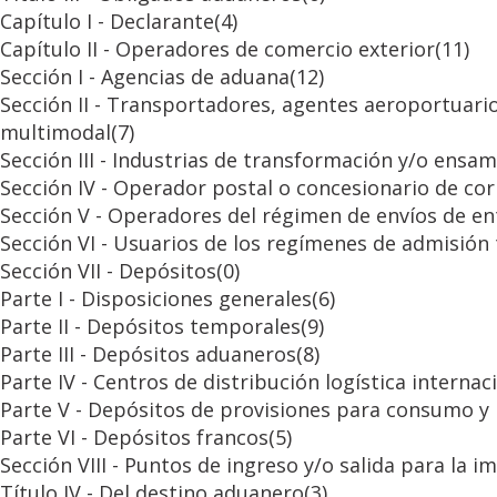
Capítulo I - Declarante
(4)
Capítulo II - Operadores de comercio exterior
(11)
Sección I - Agencias de aduana
(12)
Sección II - Transportadores, agentes aeroportuari
multimodal
(7)
Sección III - Industrias de transformación y/o ensa
Sección IV - Operador postal o concesionario de co
Sección V - Operadores del régimen de envíos de en
Sección VI - Usuarios de los regímenes de admisió
Sección VII - Depósitos
(0)
Parte I - Disposiciones generales
(6)
Parte II - Depósitos temporales
(9)
Parte III - Depósitos aduaneros
(8)
Parte IV - Centros de distribución logística internac
Parte V - Depósitos de provisiones para consumo y 
Parte VI - Depósitos francos
(5)
Sección VIII - Puntos de ingreso y/o salida para la
Título IV - Del destino aduanero
(3)