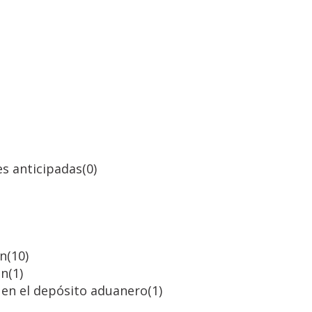
es anticipadas
(0)
ón
(10)
ón
(1)
 y en el depósito aduanero
(1)