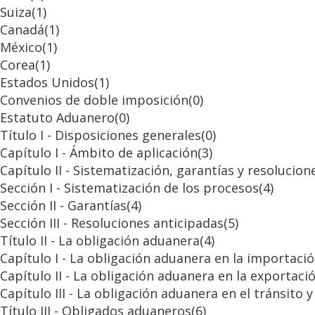
Suiza
(1)
Canadá
(1)
México
(1)
Corea
(1)
Estados Unidos
(1)
Convenios de doble imposición
(0)
Estatuto Aduanero
(0)
Título I - Disposiciones generales
(0)
Capítulo I - Ámbito de aplicación
(3)
Capítulo II - Sistematización, garantías y resolucion
Sección I - Sistematización de los procesos
(4)
Sección II - Garantías
(4)
Sección III - Resoluciones anticipadas
(5)
Título II - La obligación aduanera
(4)
Capítulo I - La obligación aduanera en la importaci
Capítulo II - La obligación aduanera en la exportaci
Capítulo III - La obligación aduanera en el tránsito
Título III - Obligados aduaneros
(6)