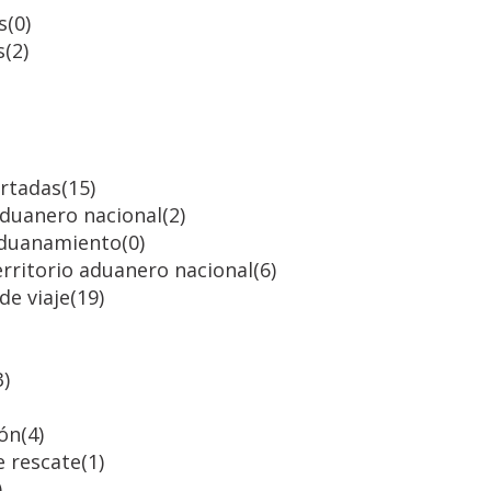
s
(0)
s
(2)
ortadas
(15)
 aduanero nacional
(2)
saduanamiento
(0)
erritorio aduanero nacional
(6)
de viaje
(19)
3)
ión
(4)
e rescate
(1)
)