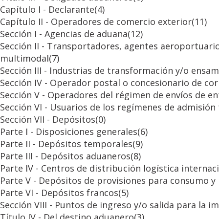
Capítulo I - Declarante
(4)
Capítulo II - Operadores de comercio exterior
(11)
Sección I - Agencias de aduana
(12)
Sección II - Transportadores, agentes aeroportuari
multimodal
(7)
Sección III - Industrias de transformación y/o ensa
Sección IV - Operador postal o concesionario de co
Sección V - Operadores del régimen de envíos de en
Sección VI - Usuarios de los regímenes de admisió
Sección VII - Depósitos
(0)
Parte I - Disposiciones generales
(6)
Parte II - Depósitos temporales
(9)
Parte III - Depósitos aduaneros
(8)
Parte IV - Centros de distribución logística internac
Parte V - Depósitos de provisiones para consumo y 
Parte VI - Depósitos francos
(5)
Sección VIII - Puntos de ingreso y/o salida para la
Título IV - Del destino aduanero
(3)