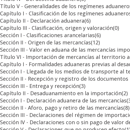
Título V - Generalidades de los regímenes aduanero
Capítulo I - Clasificación de los regímenes aduanero
Capítulo II - Declaración aduanera
(6)
Capítulo III - Clasificación, origen y valoración
(0)
Sección I - Clasificaciones arancelarias
(6)
Sección II - Origen de las mercancías
(12)
Sección III - Valor en aduana de las mercancías imp
Título VI - Importación de mercancías al territorio
Capítulo I - Formalidades aduaneras previas al de
Sección I - Llegada de los medios de transporte al t
Sección II - Recepción y registro de los documentos 
Sección III - Entrega y recepción
(3)
Capítulo II - Desaduanamiento en la importación
(2)
Sección I - Declaración aduanera de las mercancías
(
Sección II - Aforo, pago y retiro de las mercancías
(8)
Sección III - Declaraciones del régimen de importac
Sección IV - Declaraciones con o sin pago de valor d
Sección V - Declaraciones que no producen efecto
(1