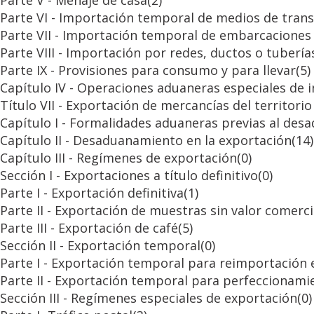
Parte V - Menaje de casa
(2)
Parte VI - Importación temporal de medios de tran
Parte VII - Importación temporal de embarcaciones 
Parte VIII - Importación por redes, ductos o tubería
Parte IX - Provisiones para consumo y para llevar
(5)
Capítulo IV - Operaciones aduaneras especiales de 
Título VII - Exportación de mercancías del territori
Capítulo I - Formalidades aduaneras previas al de
Capítulo II - Desaduanamiento en la exportación
(14)
Capítulo III - Regímenes de exportación
(0)
Sección I - Exportaciones a título definitivo
(0)
Parte I - Exportación definitiva
(1)
Parte II - Exportación de muestras sin valor comerci
Parte III - Exportación de café
(5)
Sección II - Exportación temporal
(0)
Parte I - Exportación temporal para reimportación
Parte II - Exportación temporal para perfeccionami
Sección III - Regímenes especiales de exportación
(0)