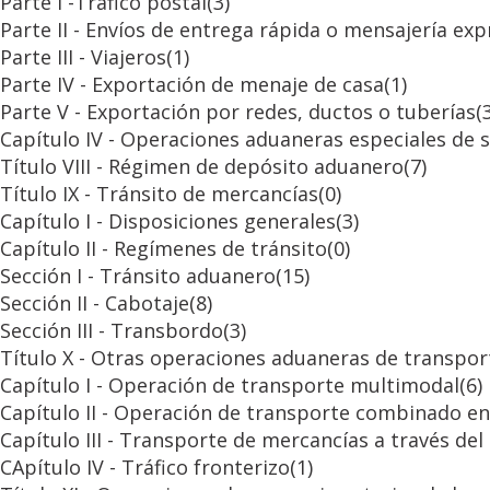
Parte I -Tráfico postal
(3)
Parte II - Envíos de entrega rápida o mensajería exp
Parte III - Viajeros
(1)
Parte IV - Exportación de menaje de casa
(1)
Parte V - Exportación por redes, ductos o tuberías
(
Capítulo IV - Operaciones aduaneras especiales de 
Título VIII - Régimen de depósito aduanero
(7)
Título IX - Tránsito de mercancías
(0)
Capítulo I - Disposiciones generales
(3)
Capítulo II - Regímenes de tránsito
(0)
Sección I - Tránsito aduanero
(15)
Sección II - Cabotaje
(8)
Sección III - Transbordo
(3)
Título X - Otras operaciones aduaneras de transpor
Capítulo I - Operación de transporte multimodal
(6)
Capítulo II - Operación de transporte combinado en 
Capítulo III - Transporte de mercancías a través del
CApítulo IV - Tráfico fronterizo
(1)