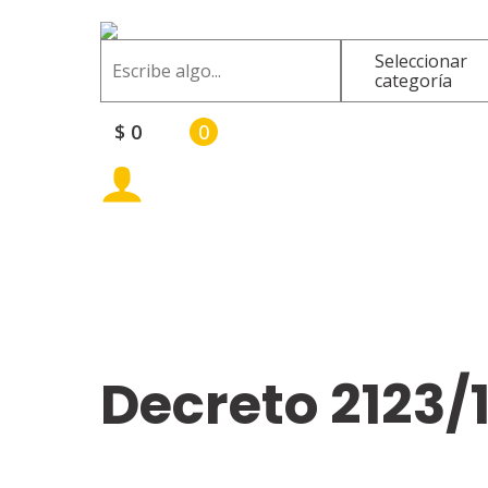
Buscar
Seleccionar
categoría
$
0
0
Decreto 2123/