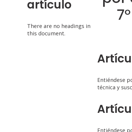
artículo
7°
There are no headings in
this document.
Artícu
Entiéndese po
técnica y sus
Artícu
Entiéndese po