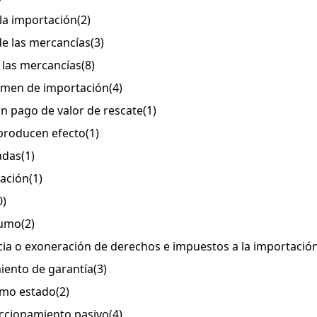
la importación
(2)
de las mercancías
(3)
e las mercancías
(8)
égimen de importación
(4)
in pago de valor de rescate
(1)
 producen efecto
(1)
adas
(1)
tación
(1)
0)
sumo
(2)
icia o exoneración de derechos e impuestos a la importació
miento de garantía
(3)
ismo estado
(2)
eccionamiento pasivo
(4)