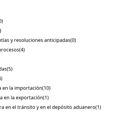
0)
)
ntías y resoluciones anticipadas
(0)
 procesos
(4)
adas
(5)
4)
a en la importación
(10)
ra en la exportación
(1)
era en el tránsito y en el depósito aduanero
(1)