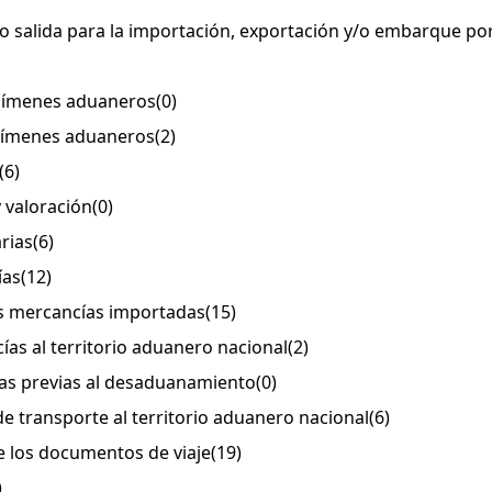
y/o salida para la importación, exportación y/o embarque po
regímenes aduaneros
(0)
regímenes aduaneros
(2)
(6)
 y valoración
(0)
arias
(6)
ías
(12)
las mercancías importadas
(15)
ías al territorio aduanero nacional
(2)
ras previas al desaduanamiento
(0)
de transporte al territorio aduanero nacional
(6)
de los documentos de viaje
(19)
)