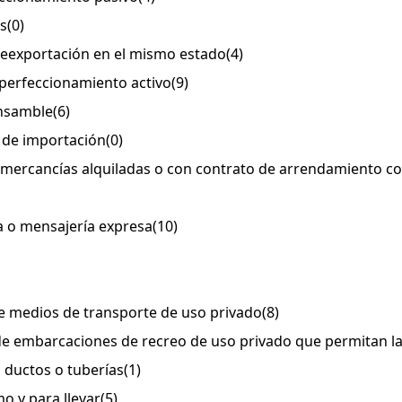
os
(0)
 reexportación en el mismo estado
(4)
 perfeccionamiento activo
(9)
ensamble
(6)
s de importación
(0)
e mercancías alquiladas o con contrato de arrendamiento c
da o mensajería expresa
(10)
de medios de transporte de uso privado
(8)
 de embarcaciones de recreo de uso privado que permitan la
, ductos o tuberías
(1)
o y para llevar
(5)