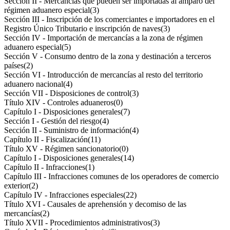
Sección II - Mercancías que pueden ser importadas al amparo del
régimen aduanero especial
(3)
Sección III - Inscripción de los comerciantes e importadores en el
Registro Único Tributario e inscripción de naves
(3)
Sección IV - Importación de mercancías a la zona de régimen
aduanero especial
(5)
Sección V - Consumo dentro de la zona y destinación a terceros
países
(2)
Sección VI - Introducción de mercancías al resto del territorio
aduanero nacional
(4)
Sección VII - Disposiciones de control
(3)
Título XIV - Controles aduaneros
(0)
Capítulo I - Disposiciones generales
(7)
Sección I - Gestión del riesgo
(4)
Sección II - Suministro de información
(4)
Capítulo II - Fiscalización
(11)
Título XV - Régimen sancionatorio
(0)
Capítulo I - Disposiciones generales
(14)
Capítulo II - Infracciones
(1)
Capítulo III - Infracciones comunes de los operadores de comercio
exterior
(2)
Capítulo IV - Infracciones especiales
(22)
Título XVI - Causales de aprehensión y decomiso de las
mercancías
(2)
Título XVII - Procedimientos administrativos
(3)