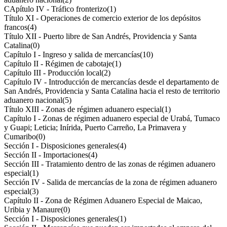
CApítulo IV - Tráfico fronterizo
(1)
Título XI - Operaciones de comercio exterior de los depósitos
francos
(4)
Título XII - Puerto libre de San Andrés, Providencia y Santa
Catalina
(0)
Capítulo I - Ingreso y salida de mercancías
(10)
Capítulo II - Régimen de cabotaje
(1)
Capítulo III - Producción local
(2)
Capítulo IV - Introducción de mercancías desde el departamento de
San Andrés, Providencia y Santa Catalina hacia el resto de territorio
aduanero nacional
(5)
Título XIII - Zonas de régimen aduanero especial
(1)
Capítulo I - Zonas de régimen aduanero especial de Urabá, Tumaco
y Guapi; Leticia; Inírida, Puerto Carreño, La Primavera y
Cumaribo
(0)
Sección I - Disposiciones generales
(4)
Sección II - Importaciones
(4)
Sección III - Tratamiento dentro de las zonas de régimen aduanero
especial
(1)
Sección IV - Salida de mercancías de la zona de régimen aduanero
especial
(3)
Capítulo II - Zona de Régimen Aduanero Especial de Maicao,
Uribia y Manaure
(0)
Sección I - Disposiciones generales
(1)