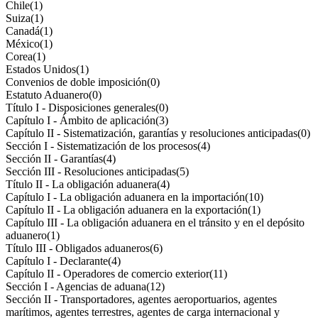
Chile
(1)
Suiza
(1)
Canadá
(1)
México
(1)
Corea
(1)
Estados Unidos
(1)
Convenios de doble imposición
(0)
Estatuto Aduanero
(0)
Título I - Disposiciones generales
(0)
Capítulo I - Ámbito de aplicación
(3)
Capítulo II - Sistematización, garantías y resoluciones anticipadas
(0)
Sección I - Sistematización de los procesos
(4)
Sección II - Garantías
(4)
Sección III - Resoluciones anticipadas
(5)
Título II - La obligación aduanera
(4)
Capítulo I - La obligación aduanera en la importación
(10)
Capítulo II - La obligación aduanera en la exportación
(1)
Capítulo III - La obligación aduanera en el tránsito y en el depósito
aduanero
(1)
Título III - Obligados aduaneros
(6)
Capítulo I - Declarante
(4)
Capítulo II - Operadores de comercio exterior
(11)
Sección I - Agencias de aduana
(12)
Sección II - Transportadores, agentes aeroportuarios, agentes
marítimos, agentes terrestres, agentes de carga internacional y