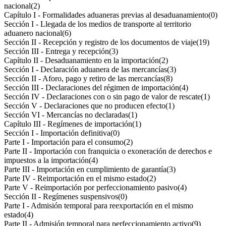
nacional
(2)
Capítulo I - Formalidades aduaneras previas al desaduanamiento
(0)
Sección I - Llegada de los medios de transporte al territorio
aduanero nacional
(6)
Sección II - Recepción y registro de los documentos de viaje
(19)
Sección III - Entrega y recepción
(3)
Capítulo II - Desaduanamiento en la importación
(2)
Sección I - Declaración aduanera de las mercancías
(3)
Sección II - Aforo, pago y retiro de las mercancías
(8)
Sección III - Declaraciones del régimen de importación
(4)
Sección IV - Declaraciones con o sin pago de valor de rescate
(1)
Sección V - Declaraciones que no producen efecto
(1)
Sección VI - Mercancías no declaradas
(1)
Capítulo III - Regímenes de importación
(1)
Sección I - Importación definitiva
(0)
Parte I - Importación para el consumo
(2)
Parte II - Importación con franquicia o exoneración de derechos e
impuestos a la importación
(4)
Parte III - Importación en cumplimiento de garantía
(3)
Parte IV - Reimportación en el mismo estado
(2)
Parte V - Reimportación por perfeccionamiento pasivo
(4)
Sección II - Regímenes suspensivos
(0)
Parte I - Admisión temporal para reexportación en el mismo
estado
(4)
Parte II - Admisión temporal para perfeccionamiento activo
(9)