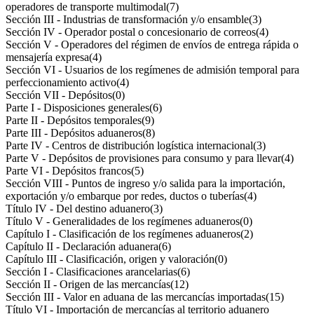
operadores de transporte multimodal
(7)
Sección III - Industrias de transformación y/o ensamble
(3)
Sección IV - Operador postal o concesionario de correos
(4)
Sección V - Operadores del régimen de envíos de entrega rápida o
mensajería expresa
(4)
Sección VI - Usuarios de los regímenes de admisión temporal para
perfeccionamiento activo
(4)
Sección VII - Depósitos
(0)
Parte I - Disposiciones generales
(6)
Parte II - Depósitos temporales
(9)
Parte III - Depósitos aduaneros
(8)
Parte IV - Centros de distribución logística internacional
(3)
Parte V - Depósitos de provisiones para consumo y para llevar
(4)
Parte VI - Depósitos francos
(5)
Sección VIII - Puntos de ingreso y/o salida para la importación,
exportación y/o embarque por redes, ductos o tuberías
(4)
Título IV - Del destino aduanero
(3)
Título V - Generalidades de los regímenes aduaneros
(0)
Capítulo I - Clasificación de los regímenes aduaneros
(2)
Capítulo II - Declaración aduanera
(6)
Capítulo III - Clasificación, origen y valoración
(0)
Sección I - Clasificaciones arancelarias
(6)
Sección II - Origen de las mercancías
(12)
Sección III - Valor en aduana de las mercancías importadas
(15)
Título VI - Importación de mercancías al territorio aduanero