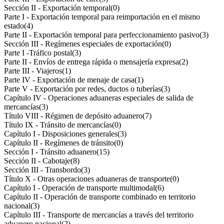
Sección II - Exportación temporal
(0)
Parte I - Exportación temporal para reimportación en el mismo
estado
(4)
Parte II - Exportación temporal para perfeccionamiento pasivo
(3)
Sección III - Regímenes especiales de exportación
(0)
Parte I -Tráfico postal
(3)
Parte II - Envíos de entrega rápida o mensajería expresa
(2)
Parte III - Viajeros
(1)
Parte IV - Exportación de menaje de casa
(1)
Parte V - Exportación por redes, ductos o tuberías
(3)
Capítulo IV - Operaciones aduaneras especiales de salida de
mercancías
(3)
Título VIII - Régimen de depósito aduanero
(7)
Título IX - Tránsito de mercancías
(0)
Capítulo I - Disposiciones generales
(3)
Capítulo II - Regímenes de tránsito
(0)
Sección I - Tránsito aduanero
(15)
Sección II - Cabotaje
(8)
Sección III - Transbordo
(3)
Título X - Otras operaciones aduaneras de transporte
(0)
Capítulo I - Operación de transporte multimodal
(6)
Capítulo II - Operación de transporte combinado en territorio
nacional
(3)
Capítulo III - Transporte de mercancías a través del territorio
aduanero nacional
(2)