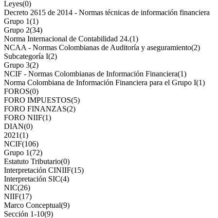
Leyes
(0)
Decreto 2615 de 2014 - Normas técnicas de información financiera
Grupo 1
(1)
Grupo 2
(34)
Norma Internacional de Contabilidad 24.
(1)
NCAA - Normas Colombianas de Auditoría y aseguramiento
(2)
Subcategoría I
(2)
Grupo 3
(2)
NCIF - Normas Colombianas de Información Financiera
(1)
Norma Colombiana de Información Financiera para el Grupo I
(1)
FOROS
(0)
FORO IMPUESTOS
(5)
FORO FINANZAS
(2)
FORO NIIF
(1)
DIAN
(0)
2021
(1)
NCIF
(106)
Grupo 1
(72)
Estatuto Tributario
(0)
Interpretación CINIIF
(15)
Interpretación SIC
(4)
NIC
(26)
NIIF
(17)
Marco Conceptual
(9)
Sección 1-10
(9)