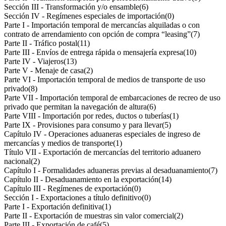
Sección III - Transformación y/o ensamble
(6)
Sección IV - Regímenes especiales de importación
(0)
Parte I - Importación temporal de mercancías alquiladas o con
contrato de arrendamiento con opción de compra “leasing”
(7)
Parte II - Tráfico postal
(11)
Parte III - Envíos de entrega rápida o mensajería expresa
(10)
Parte IV - Viajeros
(13)
Parte V - Menaje de casa
(2)
Parte VI - Importación temporal de medios de transporte de uso
privado
(8)
Parte VII - Importación temporal de embarcaciones de recreo de uso
privado que permitan la navegación de altura
(6)
Parte VIII - Importación por redes, ductos o tuberías
(1)
Parte IX - Provisiones para consumo y para llevar
(5)
Capítulo IV - Operaciones aduaneras especiales de ingreso de
mercancías y medios de transporte
(1)
Título VII - Exportación de mercancías del territorio aduanero
nacional
(2)
Capítulo I - Formalidades aduaneras previas al desaduanamiento
(7)
Capítulo II - Desaduanamiento en la exportación
(14)
Capítulo III - Regímenes de exportación
(0)
Sección I - Exportaciones a título definitivo
(0)
Parte I - Exportación definitiva
(1)
Parte II - Exportación de muestras sin valor comercial
(2)
Parte III - Exportación de café
(5)