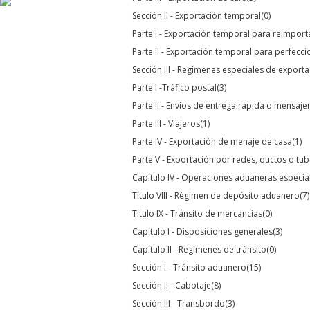
Sección II - Exportación temporal
(0)
Parte I - Exportación temporal para reimpor
Parte II - Exportación temporal para perfecc
Sección III - Regímenes especiales de export
Parte I -Tráfico postal
(3)
Parte II - Envíos de entrega rápida o mensaje
Parte III - Viajeros
(1)
Parte IV - Exportación de menaje de casa
(1)
Parte V - Exportación por redes, ductos o tub
Capítulo IV - Operaciones aduaneras especia
Título VIII - Régimen de depósito aduanero
(7)
Título IX - Tránsito de mercancías
(0)
Capítulo I - Disposiciones generales
(3)
Capítulo II - Regímenes de tránsito
(0)
Sección I - Tránsito aduanero
(15)
Sección II - Cabotaje
(8)
Sección III - Transbordo
(3)