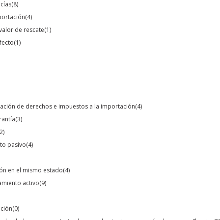
ncías
(8)
portación
(4)
valor de rescate
(1)
fecto
(1)
eración de derechos e impuestos a la importación
(4)
rantía
(3)
2)
to pasivo
(4)
ión en el mismo estado
(4)
amiento activo
(9)
ación
(0)