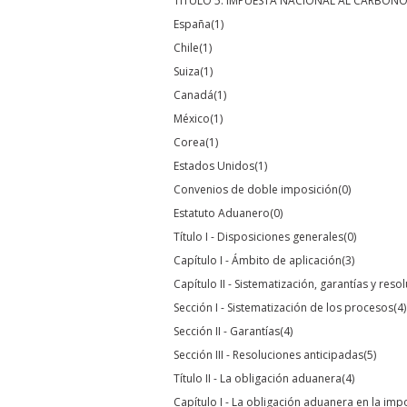
TÍTULO 5. IMPUESTA NACIONAL AL CARBON
España
(1)
Chile
(1)
Suiza
(1)
Canadá
(1)
México
(1)
Corea
(1)
Estados Unidos
(1)
Convenios de doble imposición
(0)
Estatuto Aduanero
(0)
Título I - Disposiciones generales
(0)
Capítulo I - Ámbito de aplicación
(3)
Capítulo II - Sistematización, garantías y res
Sección I - Sistematización de los procesos
(4)
Sección II - Garantías
(4)
Sección III - Resoluciones anticipadas
(5)
Título II - La obligación aduanera
(4)
Capítulo I - La obligación aduanera en la imp