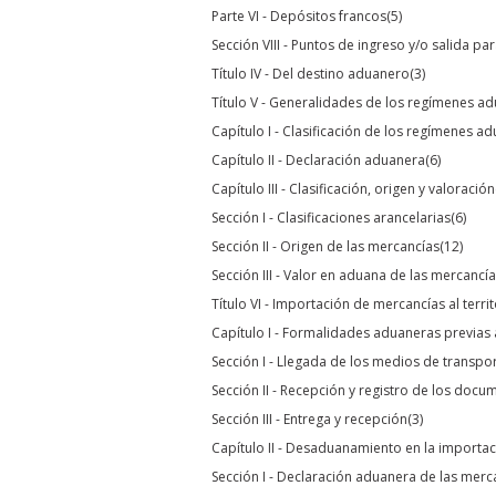
Parte VI - Depósitos francos
(5)
Sección VIII - Puntos de ingreso y/o salida 
Título IV - Del destino aduanero
(3)
Título V - Generalidades de los regímenes a
Capítulo I - Clasificación de los regímenes a
Capítulo II - Declaración aduanera
(6)
Capítulo III - Clasificación, origen y valoración
Sección I - Clasificaciones arancelarias
(6)
Sección II - Origen de las mercancías
(12)
Sección III - Valor en aduana de las mercanc
Título VI - Importación de mercancías al terr
Capítulo I - Formalidades aduaneras previa
Sección I - Llegada de los medios de transpor
Sección II - Recepción y registro de los docu
Sección III - Entrega y recepción
(3)
Capítulo II - Desaduanamiento en la importa
Sección I - Declaración aduanera de las merc