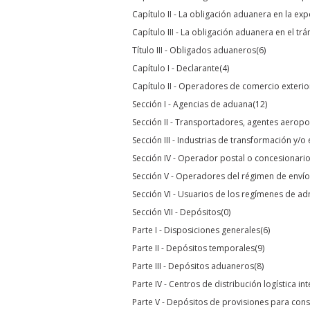
Capítulo II - La obligación aduanera en la ex
Capítulo III - La obligación aduanera en el tr
Título III - Obligados aduaneros
(6)
Capítulo I - Declarante
(4)
Capítulo II - Operadores de comercio exterio
Sección I - Agencias de aduana
(12)
Sección II - Transportadores, agentes aeropo
Sección III - Industrias de transformación y/
Sección IV - Operador postal o concesionari
Sección V - Operadores del régimen de envío
Sección VI - Usuarios de los regímenes de a
Sección VII - Depósitos
(0)
Parte I - Disposiciones generales
(6)
Parte II - Depósitos temporales
(9)
Parte III - Depósitos aduaneros
(8)
Parte IV - Centros de distribución logística in
Parte V - Depósitos de provisiones para cons