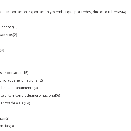
para la importación, exportación y/o embarque por redes, ductos o tuberías
(4)
duaneros
(0)
duaneros
(2)
(0)
ías importadas
(15)
itorio aduanero nacional
(2)
s al desaduanamiento
(0)
te al territorio aduanero nacional
(6)
mentos de viaje
(19)
ción
(2)
ancías
(3)