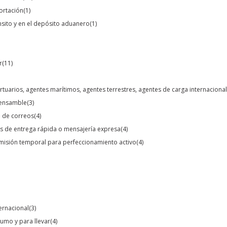
portación
(1)
ánsito y en el depósito aduanero
(1)
r
(11)
rtuarios, agentes marítimos, agentes terrestres, agentes de carga internacion
o ensamble
(3)
o de correos
(4)
s de entrega rápida o mensajería expresa
(4)
dmisión temporal para perfeccionamiento activo
(4)
ternacional
(3)
umo y para llevar
(4)