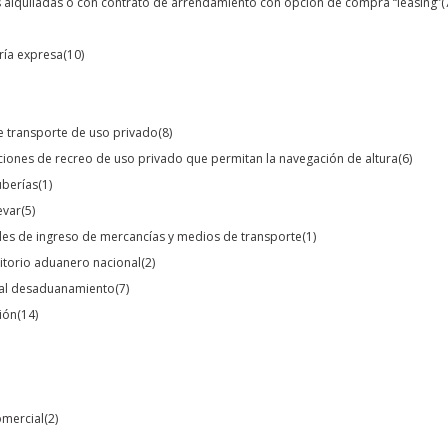
s alquiladas o con contrato de arrendamiento con opción de compra “leasing”
(
ería expresa
(10)
e transporte de uso privado
(8)
ciones de recreo de uso privado que permitan la navegación de altura
(6)
uberías
(1)
evar
(5)
les de ingreso de mercancías y medios de transporte
(1)
rritorio aduanero nacional
(2)
s al desaduanamiento
(7)
ión
(14)
omercial
(2)