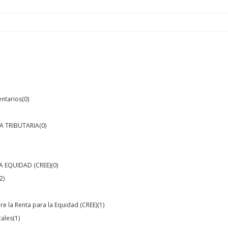
entarios
(0)
A TRIBUTARIA
(0)
A EQUIDAD (CREE)
(0)
2)
e la Renta para la Equidad (CREE)
(1)
cales
(1)