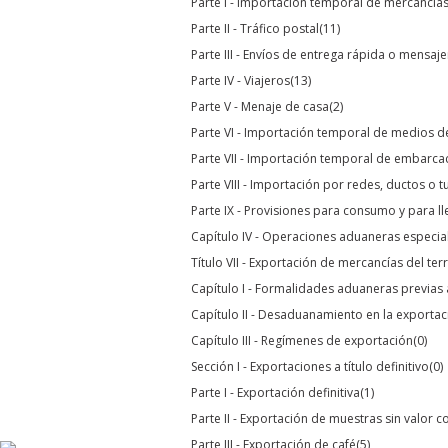
Parte I - Importación temporal de mercancía
Parte II - Tráfico postal
(11)
Parte III - Envíos de entrega rápida o mensaj
Parte IV - Viajeros
(13)
Parte V - Menaje de casa
(2)
Parte VI - Importación temporal de medios d
Parte VII - Importación temporal de embarca
Parte VIII - Importación por redes, ductos o t
Parte IX - Provisiones para consumo y para ll
Capítulo IV - Operaciones aduaneras especia
Título VII - Exportación de mercancías del te
Capítulo I - Formalidades aduaneras previa
Capítulo II - Desaduanamiento en la exportac
Capítulo III - Regímenes de exportación
(0)
Sección I - Exportaciones a título definitivo
(0)
Parte I - Exportación definitiva
(1)
Parte II - Exportación de muestras sin valor c
Parte III - Exportación de café
(5)