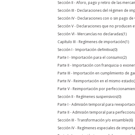
Sección II - Aforo, pago y retiro de las merca
Sección III - Declaraciones del régimen de im
Sección IV - Declaraciones con o sin pago de 
Sección V - Declaraciones que no producen e
Sección VI - Mercancías no declaradas
(1)
Capítulo III - Regímenes de importación
(1)
Sección I - Importación definitiva
(0)
Parte I - Importación para el consumo
(2)
Parte II - Importación con franquicia o exon
Parte III - Importación en cumplimiento de ga
Parte IV - Reimportación en el mismo estado
(
Parte V - Reimportación por perfeccionamien
Sección II - Regímenes suspensivos
(0)
Parte I - Admisión temporal para reexportac
Parte II - Admisión temporal para perfeccion
Sección III - Transformación y/o ensamble
(6)
Sección IV - Regímenes especiales de import