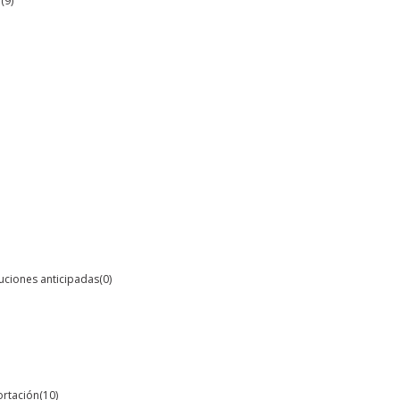
O
(9)
oluciones anticipadas
(0)
ortación
(10)