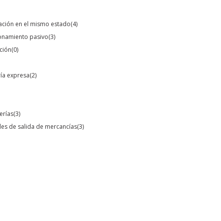
tación en el mismo estado
(4)
ionamiento pasivo
(3)
ación
(0)
ría expresa
(2)
erías
(3)
les de salida de mercancías
(3)