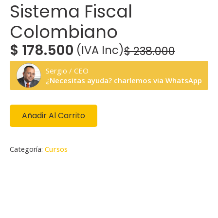
Sistema Fiscal
Colombiano
$
178.500
(IVA Inc)
$
238.000
El
El
precio
precio
Sergio / CEO
¿Necesitas ayuda? charlemos via WhatsApp
original
actual
era:
es:
Añadir Al Carrito
$ 238.000.
$ 178.500.
Categoría:
Cursos