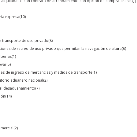
s alquiladas o con contrato de arrendamiento con opción de compra “leasing”
(
ería expresa
(10)
e transporte de uso privado
(8)
ciones de recreo de uso privado que permitan la navegación de altura
(6)
uberías
(1)
evar
(5)
les de ingreso de mercancías y medios de transporte
(1)
rritorio aduanero nacional
(2)
s al desaduanamiento
(7)
ión
(14)
omercial
(2)