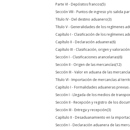
Parte VI - Depósitos francos
(5)
Sección VIII - Puntos de ingreso y/o salida 
Título IV - Del destino aduanero
(3)
Título V - Generalidades de los regímenes a
Capítulo I - Clasificación de los regímenes a
Capítulo II - Declaración aduanera
(6)
Capítulo III - Clasificación, origen y valoración
Sección I - Clasificaciones arancelarias
(6)
Sección II - Origen de las mercancías
(12)
Sección III - Valor en aduana de las mercanc
Título VI - Importación de mercancías al terr
Capítulo I - Formalidades aduaneras previa
Sección I - Llegada de los medios de transpor
Sección II - Recepción y registro de los docu
Sección III - Entrega y recepción
(3)
Capítulo II - Desaduanamiento en la importa
Sección I - Declaración aduanera de las merc