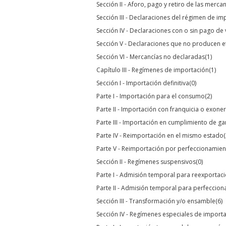
Sección II - Aforo, pago y retiro de las merca
Sección III - Declaraciones del régimen de im
Sección IV - Declaraciones con o sin pago de 
Sección V - Declaraciones que no producen e
Sección VI - Mercancías no declaradas
(1)
Capítulo III - Regímenes de importación
(1)
Sección I - Importación definitiva
(0)
Parte I - Importación para el consumo
(2)
Parte II - Importación con franquicia o exon
Parte III - Importación en cumplimiento de ga
Parte IV - Reimportación en el mismo estado
(
Parte V - Reimportación por perfeccionamien
Sección II - Regímenes suspensivos
(0)
Parte I - Admisión temporal para reexportac
Parte II - Admisión temporal para perfeccion
Sección III - Transformación y/o ensamble
(6)
Sección IV - Regímenes especiales de import