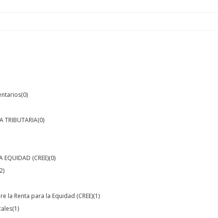
entarios
(0)
A TRIBUTARIA
(0)
A EQUIDAD (CREE)
(0)
2)
e la Renta para la Equidad (CREE)
(1)
cales
(1)