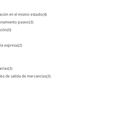
tación en el mismo estado
(4)
ionamiento pasivo
(3)
ación
(0)
ría expresa
(2)
erías
(3)
les de salida de mercancías
(3)