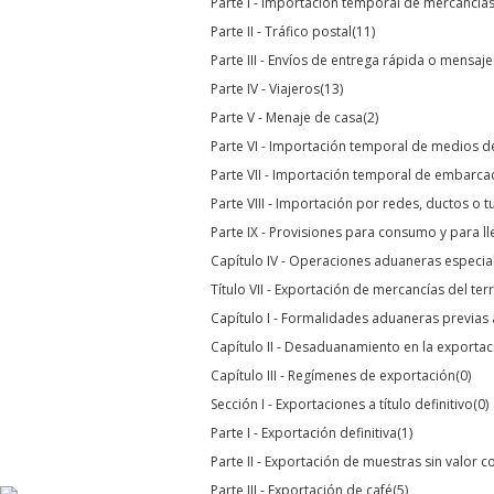
Parte I - Importación temporal de mercancía
Parte II - Tráfico postal
(11)
Parte III - Envíos de entrega rápida o mensaj
Parte IV - Viajeros
(13)
Parte V - Menaje de casa
(2)
Parte VI - Importación temporal de medios d
Parte VII - Importación temporal de embarca
Parte VIII - Importación por redes, ductos o t
Parte IX - Provisiones para consumo y para ll
Capítulo IV - Operaciones aduaneras especia
Título VII - Exportación de mercancías del te
Capítulo I - Formalidades aduaneras previa
Capítulo II - Desaduanamiento en la exportac
Capítulo III - Regímenes de exportación
(0)
Sección I - Exportaciones a título definitivo
(0)
Parte I - Exportación definitiva
(1)
Parte II - Exportación de muestras sin valor c
Parte III - Exportación de café
(5)