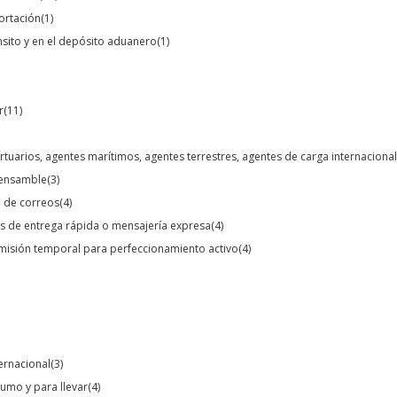
portación
(1)
ánsito y en el depósito aduanero
(1)
r
(11)
rtuarios, agentes marítimos, agentes terrestres, agentes de carga internacion
o ensamble
(3)
o de correos
(4)
s de entrega rápida o mensajería expresa
(4)
dmisión temporal para perfeccionamiento activo
(4)
ternacional
(3)
umo y para llevar
(4)