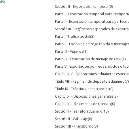
Sección II - Exportación temporal
(0)
Parte I - Exportación temporal para reimpor
Parte II - Exportación temporal para perfecc
Sección III - Regímenes especiales de export
Parte I -Tráfico postal
(3)
Parte II - Envíos de entrega rápida o mensaje
Parte III - Viajeros
(1)
Parte IV - Exportación de menaje de casa
(1)
Parte V - Exportación por redes, ductos o tub
Capítulo IV - Operaciones aduaneras especia
Título VIII - Régimen de depósito aduanero
(7)
Título IX - Tránsito de mercancías
(0)
Capítulo I - Disposiciones generales
(3)
Capítulo II - Regímenes de tránsito
(0)
Sección I - Tránsito aduanero
(15)
Sección II - Cabotaje
(8)
Sección III - Transbordo
(3)