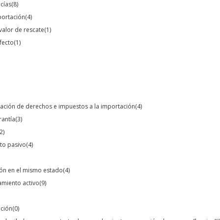
ncías
(8)
portación
(4)
valor de rescate
(1)
fecto
(1)
eración de derechos e impuestos a la importación
(4)
rantía
(3)
2)
to pasivo
(4)
ión en el mismo estado
(4)
amiento activo
(9)
ación
(0)