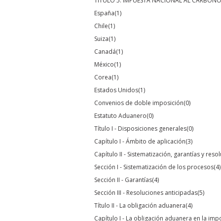
TÍTULO 5. IMPUESTA NACIONAL AL CARBON
España
(1)
Chile
(1)
Suiza
(1)
Canadá
(1)
México
(1)
Corea
(1)
Estados Unidos
(1)
Convenios de doble imposición
(0)
Estatuto Aduanero
(0)
Título I - Disposiciones generales
(0)
Capítulo I - Ámbito de aplicación
(3)
Capítulo II - Sistematización, garantías y res
Sección I - Sistematización de los procesos
(4)
Sección II - Garantías
(4)
Sección III - Resoluciones anticipadas
(5)
Título II - La obligación aduanera
(4)
Capítulo I - La obligación aduanera en la imp