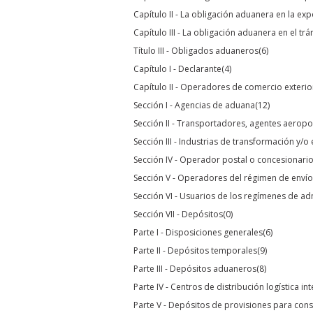
Capítulo II - La obligación aduanera en la ex
Capítulo III - La obligación aduanera en el tr
Título III - Obligados aduaneros
(6)
Capítulo I - Declarante
(4)
Capítulo II - Operadores de comercio exterio
Sección I - Agencias de aduana
(12)
Sección II - Transportadores, agentes aeropo
Sección III - Industrias de transformación y/
Sección IV - Operador postal o concesionari
Sección V - Operadores del régimen de envío
Sección VI - Usuarios de los regímenes de a
Sección VII - Depósitos
(0)
Parte I - Disposiciones generales
(6)
Parte II - Depósitos temporales
(9)
Parte III - Depósitos aduaneros
(8)
Parte IV - Centros de distribución logística in
Parte V - Depósitos de provisiones para cons