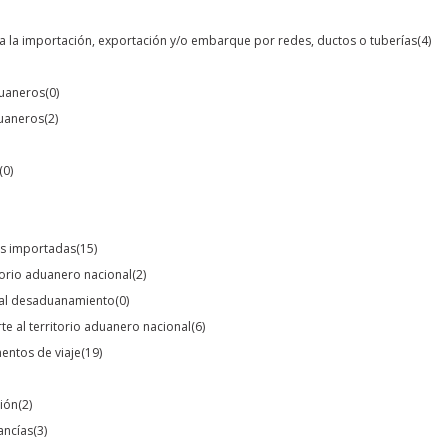
para la importación, exportación y/o embarque por redes, ductos o tuberías
(4)
duaneros
(0)
duaneros
(2)
(0)
ías importadas
(15)
itorio aduanero nacional
(2)
s al desaduanamiento
(0)
te al territorio aduanero nacional
(6)
mentos de viaje
(19)
ción
(2)
ancías
(3)