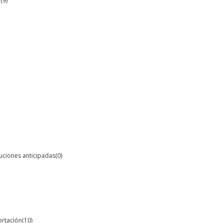
O
(9)
oluciones anticipadas
(0)
ortación
(10)