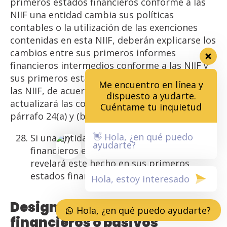
primeros estados financieros conforme a las
NIIF una entidad cambia sus políticas
contables o la utilización de las exenciones
contenidas en esta NIIF, deberán explicarse los
cambios entre sus primeros informes
financieros intermedios conforme a las NIIF y
sus primeros estados financieros conforme a
Me encuentro en línea y
las NIIF, de acuerdo con el párrafo 23, y
dispuesto a yudarte.
actualizará las conciliaciones requeridas por el
Cuéntame tu inquietud
párrafo 24(a) y (b).
👋 Hola, ¿en qué puedo
Si una entidad no presentó estados
ayudarte?
financieros en periodos anteriores,
revelará este hecho en sus primeros
estados financieros conforme a las NIIF.
Designación de
activos
Hola, ¿en qué puedo ayudarte?
financieros
o
pasivos