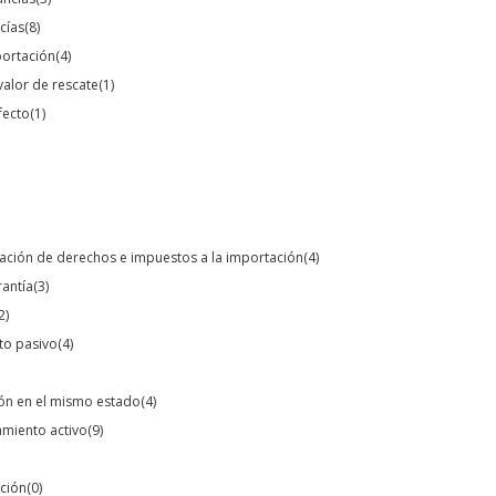
ncías
(8)
portación
(4)
valor de rescate
(1)
fecto
(1)
eración de derechos e impuestos a la importación
(4)
rantía
(3)
2)
to pasivo
(4)
ión en el mismo estado
(4)
amiento activo
(9)
ación
(0)