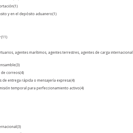
portación
(1)
ánsito y en el depósito aduanero
(1)
r
(11)
rtuarios, agentes marítimos, agentes terrestres, agentes de carga internaciona
o ensamble
(3)
o de correos
(4)
s de entrega rápida o mensajería expresa
(4)
dmisión temporal para perfeccionamiento activo
(4)
ternacional
(3)