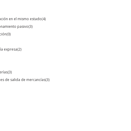
tación en el mismo estado
(4)
ionamiento pasivo
(3)
ción
(0)
ría expresa
(2)
erías
(3)
les de salida de mercancías
(3)