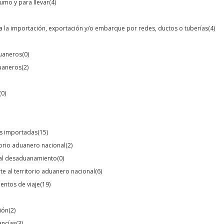
umo y para llevar
(4)
ara la importación, exportación y/o embarque por redes, ductos o tuberías
(4)
duaneros
(0)
duaneros
(2)
(0)
ías importadas
(15)
itorio aduanero nacional
(2)
 al desaduanamiento
(0)
te al territorio aduanero nacional
(6)
mentos de viaje
(19)
ión
(2)
ancías
(3)