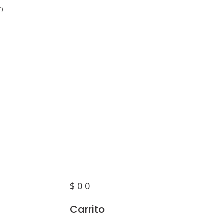
7)
$
0
0
Carrito