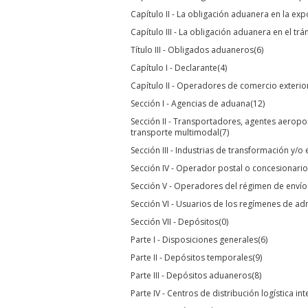
Capítulo II - La obligación aduanera en la ex
Capítulo III - La obligación aduanera en el tr
Título III - Obligados aduaneros
(6)
Capítulo I - Declarante
(4)
Capítulo II - Operadores de comercio exterio
Sección I - Agencias de aduana
(12)
Sección II - Transportadores, agentes aeropo
transporte multimodal
(7)
Sección III - Industrias de transformación y/
Sección IV - Operador postal o concesionari
Sección V - Operadores del régimen de envío
Sección VI - Usuarios de los regímenes de a
Sección VII - Depósitos
(0)
Parte I - Disposiciones generales
(6)
Parte II - Depósitos temporales
(9)
Parte III - Depósitos aduaneros
(8)
Parte IV - Centros de distribución logística in