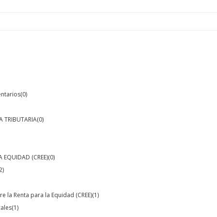
entarios
(0)
A TRIBUTARIA
(0)
A EQUIDAD (CREE)
(0)
2)
e la Renta para la Equidad (CREE)
(1)
ales
(1)