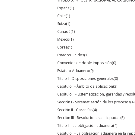
TÍTULO 5. IMPUESTA NACIONAL AL CARBONO
España
(1)
Chile
(1)
Suiza
(1)
Canadá
(1)
México
(1)
Corea
(1)
Estados Unidos
(1)
Convenios de doble imposición
(0)
Estatuto Aduanero
(0)
Título I - Disposiciones generales
(0)
Capítulo I - Ámbito de aplicación
(3)
Capítulo II - Sistematización, garantías y res
Sección I - Sistematización de los procesos
(4)
Sección II - Garantías
(4)
Sección III - Resoluciones anticipadas
(5)
Título II - La obligación aduanera
(4)
Capítulo I - La obligación aduanera en la imp