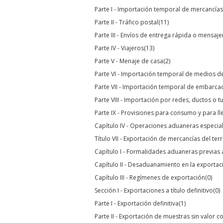
Parte I - Importación temporal de mercancía
Parte II - Tráfico postal
(11)
Parte III - Envíos de entrega rápida o mensaj
Parte IV - Viajeros
(13)
Parte V - Menaje de casa
(2)
Parte VI - Importación temporal de medios d
Parte VII - Importación temporal de embarca
Parte VIII - Importación por redes, ductos o t
Parte IX - Provisiones para consumo y para ll
Capítulo IV - Operaciones aduaneras especia
Título VII - Exportación de mercancías del ter
Capítulo I - Formalidades aduaneras previas
Capítulo II - Desaduanamiento en la exportac
Capítulo III - Regímenes de exportación
(0)
Sección I - Exportaciones a título definitivo
(0)
Parte I - Exportación definitiva
(1)
Parte II - Exportación de muestras sin valor c