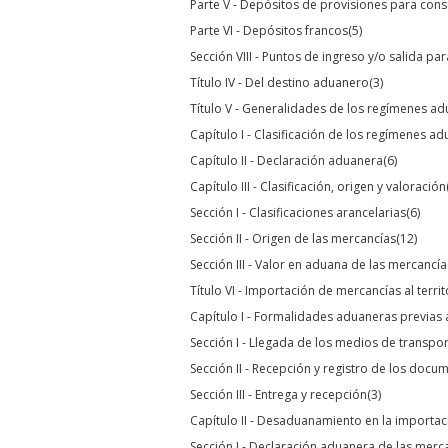
Parte V - Depósitos de provisiones para cons
Parte VI - Depósitos francos
(5)
Sección VIII - Puntos de ingreso y/o salida p
Título IV - Del destino aduanero
(3)
Título V - Generalidades de los regímenes a
Capítulo I - Clasificación de los regímenes a
Capítulo II - Declaración aduanera
(6)
Capítulo III - Clasificación, origen y valoración
Sección I - Clasificaciones arancelarias
(6)
Sección II - Origen de las mercancías
(12)
Sección III - Valor en aduana de las mercanc
Título VI - Importación de mercancías al terr
Capítulo I - Formalidades aduaneras previas
Sección I - Llegada de los medios de transpor
Sección II - Recepción y registro de los docu
Sección III - Entrega y recepción
(3)
Capítulo II - Desaduanamiento en la importac
Sección I - Declaración aduanera de las merc