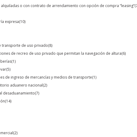
s alquiladas o con contrato de arrendamiento con opción de compra “leasing”
(
ería expresa
(10)
e transporte de uso privado
(8)
ciones de recreo de uso privado que permitan la navegación de altura
(6)
uberías
(1)
evar
(5)
les de ingreso de mercancías y medios de transporte
(1)
ritorio aduanero nacional
(2)
 al desaduanamiento
(7)
ión
(14)
omercial
(2)