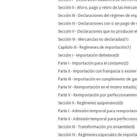
Sección II - Aforo, pago y retiro de las merca
Sección III - Declaraciones del régimen de im
Sección IV - Declaraciones con o sin pago de 
Sección V - Declaraciones que no producen e
Sección VI - Mercancías no declaradas
(1)
Capítulo III - Regímenes de importación
(1)
Sección I - Importación definitiva
(0)
Parte I - Importación para el consumo
(2)
Parte II - Importación con franquicia o exon
Parte III - Importación en cumplimiento de ga
Parte IV - Reimportación en el mismo estado
(
Parte V - Reimportación por perfeccionamien
Sección II - Regímenes suspensivos
(0)
Parte I - Admisión temporal para reexportac
Parte II - Admisión temporal para perfeccion
Sección III - Transformación y/o ensamble
(6)
Sección IV - Regímenes especiales de import