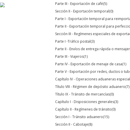
Parte III - Exportación de café
(5)
Sección II - Exportación temporal
(0)
Parte I - Exportación temporal para reimpor
Parte II - Exportación temporal para perfecc
Sección III - Regímenes especiales de exporta
Parte I -Tráfico postal
(3)
Parte II - Envíos de entrega rápida o mensaje
Parte III - Viajeros
(1)
Parte IV - Exportación de menaje de casa
(1)
Parte V - Exportación por redes, ductos o tub
Capítulo IV - Operaciones aduaneras especia
Título VIII - Régimen de depósito aduanero
(7)
Título IX - Tránsito de mercancías
(0)
Capítulo I - Disposiciones generales
(3)
Capítulo II - Regímenes de tránsito
(0)
Sección I - Tránsito aduanero
(15)
Sección II - Cabotaje
(8)