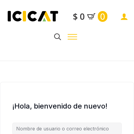
0
$
0
Search
for:
¡Hola, bienvenido de nuevo!