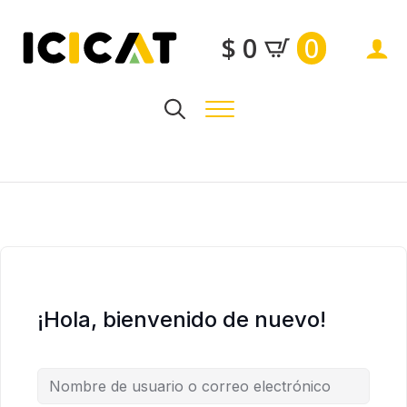
$
0
0
Search
for:
¡Hola, bienvenido de nuevo!