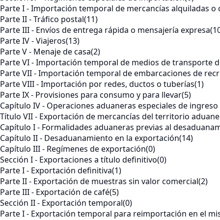
Parte I - Importación temporal de mercancías alquiladas 
Parte II - Tráfico postal
(11)
Parte III - Envíos de entrega rápida o mensajería expresa
(1
Parte IV - Viajeros
(13)
Parte V - Menaje de casa
(2)
Parte VI - Importación temporal de medios de transporte d
Parte VII - Importación temporal de embarcaciones de recr
Parte VIII - Importación por redes, ductos o tuberías
(1)
Parte IX - Provisiones para consumo y para llevar
(5)
Capítulo IV - Operaciones aduaneras especiales de ingres
Título VII - Exportación de mercancías del territorio aduan
Capítulo I - Formalidades aduaneras previas al desaduana
Capítulo II - Desaduanamiento en la exportación
(14)
Capítulo III - Regímenes de exportación
(0)
Sección I - Exportaciones a título definitivo
(0)
Parte I - Exportación definitiva
(1)
Parte II - Exportación de muestras sin valor comercial
(2)
Parte III - Exportación de café
(5)
Sección II - Exportación temporal
(0)
Parte I - Exportación temporal para reimportación en el m