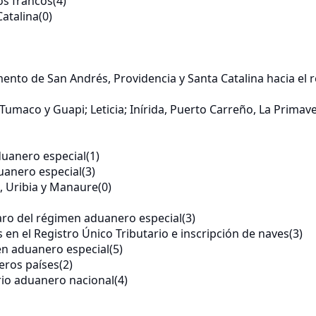
os francos
(4)
Catalina
(0)
ento de San Andrés, Providencia y Santa Catalina hacia el r
Tumaco y Guapi; Leticia; Inírida, Puerto Carreño, La Prima
duanero especial
(1)
duanero especial
(3)
, Uribia y Manaure
(0)
aro del régimen aduanero especial
(3)
 en el Registro Único Tributario e inscripción de naves
(3)
en aduanero especial
(5)
eros países
(2)
orio aduanero nacional
(4)