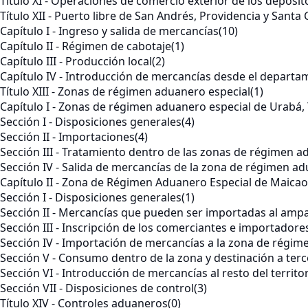
Título XI - Operaciones de comercio exterior de los depósit
Título XII - Puerto libre de San Andrés, Providencia y Santa 
Capítulo I - Ingreso y salida de mercancías
(10)
Capítulo II - Régimen de cabotaje
(1)
Capítulo III - Producción local
(2)
Capítulo IV - Introducción de mercancías desde el departam
Título XIII - Zonas de régimen aduanero especial
(1)
Capítulo I - Zonas de régimen aduanero especial de Urabá, 
Sección I - Disposiciones generales
(4)
Sección II - Importaciones
(4)
Sección III - Tratamiento dentro de las zonas de régimen a
Sección IV - Salida de mercancías de la zona de régimen a
Capítulo II - Zona de Régimen Aduanero Especial de Maicao
Sección I - Disposiciones generales
(1)
Sección II - Mercancías que pueden ser importadas al amp
Sección III - Inscripción de los comerciantes e importadores
Sección IV - Importación de mercancías a la zona de régim
Sección V - Consumo dentro de la zona y destinación a terc
Sección VI - Introducción de mercancías al resto del territ
Sección VII - Disposiciones de control
(3)
Título XIV - Controles aduaneros
(0)