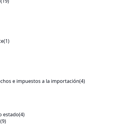
e
(19)
te
(1)
echos e impuestos a la importación
(4)
o estado
(4)
o
(9)