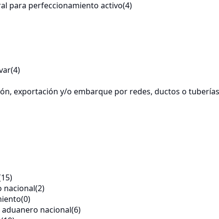
al para perfeccionamiento activo
(4)
var
(4)
ación, exportación y/o embarque por redes, ductos o tubería
(15)
o nacional
(2)
miento
(0)
io aduanero nacional
(6)