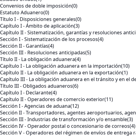
Convenios de doble imposición
(0)
Estatuto Aduanero
(0)
Título I - Disposiciones generales
(0)
Capítulo I - Ámbito de aplicación
(3)
Capítulo II - Sistematización, garantías y resoluciones anti
Sección I - Sistematización de los procesos
(4)
Sección II - Garantías
(4)
Sección III - Resoluciones anticipadas
(5)
Título II - La obligación aduanera
(4)
Capítulo I - La obligación aduanera en la importación
(10)
Capítulo II - La obligación aduanera en la exportación
(1)
Capítulo III - La obligación aduanera en el tránsito y en el
Título III - Obligados aduaneros
(6)
Capítulo I - Declarante
(4)
Capítulo II - Operadores de comercio exterior
(11)
Sección I - Agencias de aduana
(12)
Sección II - Transportadores, agentes aeroportuarios, age
Sección III - Industrias de transformación y/o ensamble
(3)
Sección IV - Operador postal o concesionario de correos
(4)
Sección V - Operadores del régimen de envíos de entrega 