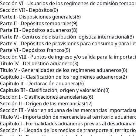
Sección VI - Usuarios de los regímenes de admisión tempor
Sección VII - Depósitos
(0)
Parte I - Disposiciones generales
(6)
Parte II - Depósitos temporales
(9)
Parte III - Depósitos aduaneros
(8)
Parte IV - Centros de distribución logística internacional
(3)
Parte V - Depósitos de provisiones para consumo y para lle
Parte VI - Depósitos francos
(5)
Sección VIII - Puntos de ingreso y/o salida para la import
Título IV - Del destino aduanero
(3)
Título V - Generalidades de los regímenes aduaneros
(0)
Capítulo I - Clasificación de los regímenes aduaneros
(2)
Capítulo II - Declaración aduanera
(6)
Capítulo III - Clasificación, origen y valoración
(0)
Sección I - Clasificaciones arancelarias
(6)
Sección II - Origen de las mercancías
(12)
Sección III - Valor en aduana de las mercancías importadas
Título VI - Importación de mercancías al territorio aduaner
Capítulo I - Formalidades aduaneras previas al desaduana
Sección I - Llegada de los medios de transporte al territor