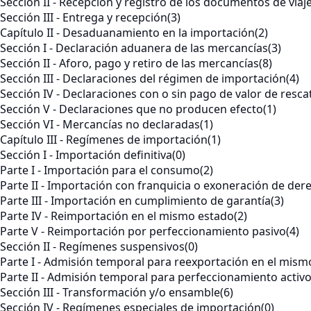
Sección II - Recepción y registro de los documentos de viaj
Sección III - Entrega y recepción
(3)
Capítulo II - Desaduanamiento en la importación
(2)
Sección I - Declaración aduanera de las mercancías
(3)
Sección II - Aforo, pago y retiro de las mercancías
(8)
Sección III - Declaraciones del régimen de importación
(4)
Sección IV - Declaraciones con o sin pago de valor de resca
Sección V - Declaraciones que no producen efecto
(1)
Sección VI - Mercancías no declaradas
(1)
Capítulo III - Regímenes de importación
(1)
Sección I - Importación definitiva
(0)
Parte I - Importación para el consumo
(2)
Parte II - Importación con franquicia o exoneración de der
Parte III - Importación en cumplimiento de garantía
(3)
Parte IV - Reimportación en el mismo estado
(2)
Parte V - Reimportación por perfeccionamiento pasivo
(4)
Sección II - Regímenes suspensivos
(0)
Parte I - Admisión temporal para reexportación en el mism
Parte II - Admisión temporal para perfeccionamiento activ
Sección III - Transformación y/o ensamble
(6)
Sección IV - Regímenes especiales de importación
(0)