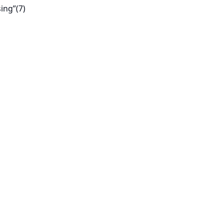
sing”
(7)