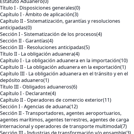
Estatuto Aduanero
(0)
Título I - Disposiciones generales
(0)
Capítulo I - Ámbito de aplicación
(3)
Capítulo II - Sistematización, garantías y resoluciones
anticipadas
(0)
Sección I - Sistematización de los procesos
(4)
Sección II - Garantías
(4)
Sección III - Resoluciones anticipadas
(5)
Título II - La obligación aduanera
(4)
Capítulo I - La obligación aduanera en la importación
(10)
Capítulo II - La obligación aduanera en la exportación
(1)
Capítulo III - La obligación aduanera en el tránsito y en el
depósito aduanero
(1)
Título III - Obligados aduaneros
(6)
Capítulo I - Declarante
(4)
Capítulo II - Operadores de comercio exterior
(11)
Sección I - Agencias de aduana
(12)
Sección II - Transportadores, agentes aeroportuarios,
agentes marítimos, agentes terrestres, agentes de carga
internacional y operadores de transporte multimodal
(7)
Sección III - Industrias de transformación y/o ensamble
(3)