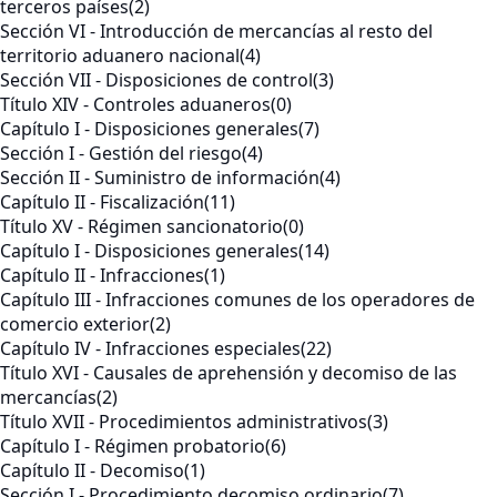
terceros países
(2)
Sección VI - Introducción de mercancías al resto del
territorio aduanero nacional
(4)
Sección VII - Disposiciones de control
(3)
Título XIV - Controles aduaneros
(0)
Capítulo I - Disposiciones generales
(7)
Sección I - Gestión del riesgo
(4)
Sección II - Suministro de información
(4)
Capítulo II - Fiscalización
(11)
Título XV - Régimen sancionatorio
(0)
Capítulo I - Disposiciones generales
(14)
Capítulo II - Infracciones
(1)
Capítulo III - Infracciones comunes de los operadores de
comercio exterior
(2)
Capítulo IV - Infracciones especiales
(22)
Título XVI - Causales de aprehensión y decomiso de las
mercancías
(2)
Título XVII - Procedimientos administrativos
(3)
Capítulo I - Régimen probatorio
(6)
Capítulo II - Decomiso
(1)
Sección I - Procedimiento decomiso ordinario
(7)