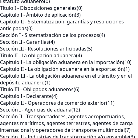
Estatuto Aduanero
(0)
Título I - Disposiciones generales
(0)
Capítulo I - Ámbito de aplicación
(3)
Capítulo II - Sistematización, garantías y resoluciones
anticipadas
(0)
Sección I - Sistematización de los procesos
(4)
Sección II - Garantías
(4)
Sección III - Resoluciones anticipadas
(5)
Título II - La obligación aduanera
(4)
Capítulo I - La obligación aduanera en la importación
(10)
Capítulo II - La obligación aduanera en la exportación
(1)
Capítulo III - La obligación aduanera en el tránsito y en el
depósito aduanero
(1)
Título III - Obligados aduaneros
(6)
Capítulo I - Declarante
(4)
Capítulo II - Operadores de comercio exterior
(11)
Sección I - Agencias de aduana
(12)
Sección II - Transportadores, agentes aeroportuarios,
agentes marítimos, agentes terrestres, agentes de carga
internacional y operadores de transporte multimodal
(7)
Sección III - Industrias de transformación y/o ensamble
(3)