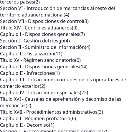
terceros países
(2)
Sección VI - Introducción de mercancías al resto del
territorio aduanero nacional
(4)
Sección VII - Disposiciones de control
(3)
Título XIV - Controles aduaneros
(0)
Capítulo I - Disposiciones generales
(7)
Sección I - Gestión del riesgo
(4)
Sección II - Suministro de información
(4)
Capítulo II - Fiscalización
(11)
Título XV - Régimen sancionatorio
(0)
Capítulo I - Disposiciones generales
(14)
Capítulo II - Infracciones
(1)
Capítulo III - Infracciones comunes de los operadores de
comercio exterior
(2)
Capítulo IV - Infracciones especiales
(22)
Título XVI - Causales de aprehensión y decomiso de las
mercancías
(2)
Título XVII - Procedimientos administrativos
(3)
Capítulo I - Régimen probatorio
(6)
Capítulo II - Decomiso
(1)
Sección I - Procedimiento decomiso ordinario
(7)