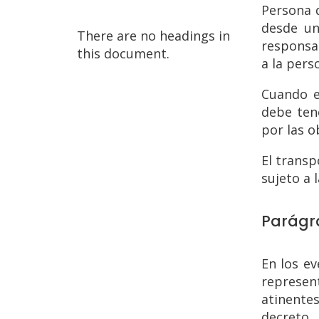
Persona 
desde un
There are no headings in
responsab
this document.
a la pers
Cuando e
debe ten
por las o
El transp
sujeto a 
Parágr
En los e
represen
atinentes
decreto,