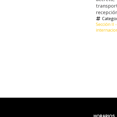
transpor
recepción
Categor
Sección II
internacio
HORARIOS