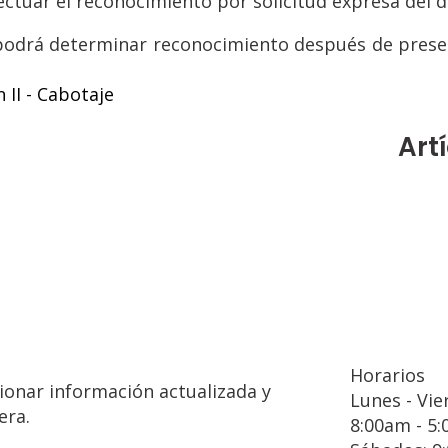
ctuar el reconocimiento por solicitud expresa del d
podrá determinar reconocimiento después de presen
 II - Cabotaje
Art
Horarios
ionar información actualizada y
Lunes - Vie
era.
8:00am - 5