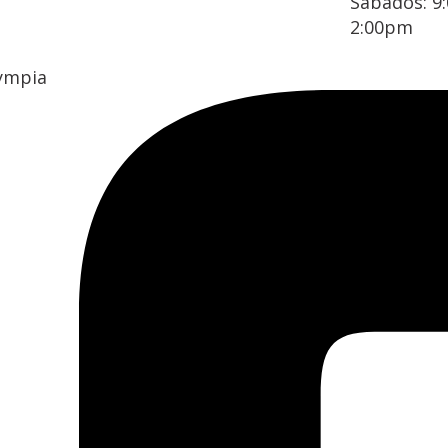
Sábados: 9
2:00pm
lympia