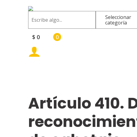
Buscar
Seleccionar
categoría
$
0
0
Artículo 410.
reconocimient