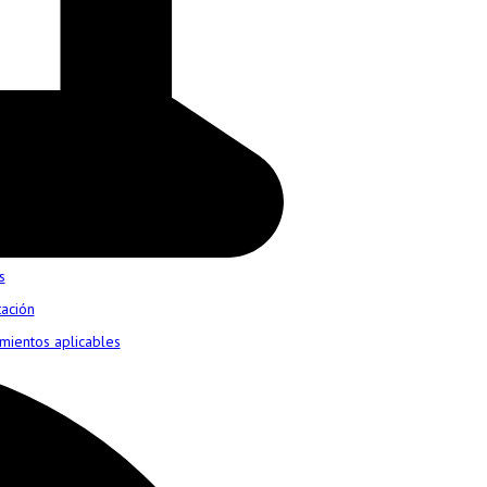
s
tación
mientos aplicables