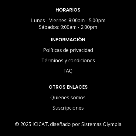
HORARIOS
Lunes - Viernes: 8:00am - 5:00pm
Sábados: 9:00am - 2:00pm
INFORMACIÓN
Políticas de privacidad
Términos y condiciones
FAQ
OTROS ENLACES
Quienes somos
Suscripciones
Me encuentro en línea y
© 2025 ICICAT. diseñado por Sistemas Olympia
dispuesto a yudarte.
Cuéntame tu inquietud